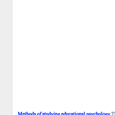
Methods
of
studying
educational
psychology
Th