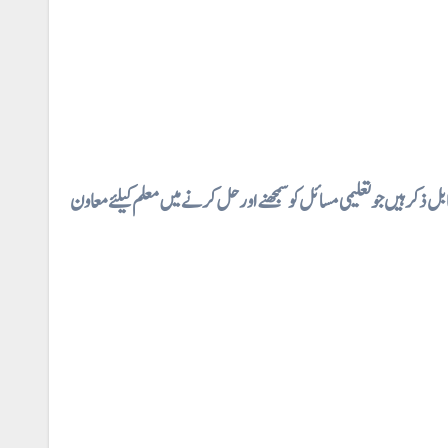
⇐  ہیں جو تعلیمی مسائل کو سمجھنےاور حل کرنے میں معلم کیلئے معاون