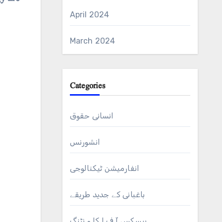
April 2024
March 2024
Categories
انسانی حقوق
انشورنس
انفارمیشن ٹیکنالوجی
باغبانی کے جدید طریقے
بیسکس آ ف ا کا و نٹنگ