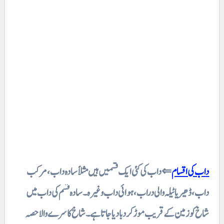
داب کی اقسام
⇐ داب کی کئی ایک قسمیں ہیں مثلاً سادہ داب ، مرکب
داب، ڈھیر یا ٹیلہ والی دراب، ہوائی داب وغیرہ۔ سادہ قسم کی داب میں
شاخ کو زمین کے قریب موڑ کر دبا دیا جاتا ہے۔ شاخ کا سرے والا حصہ