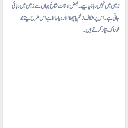
زمین میں نہیں دبانا چاہیے۔ بعض اوقات شاخ جہاں سے زمین میں دبائی
جاتی ہے۔ اس پر شکاف زخم یا چھلا اتار دیا جاتا ہے اس طرح پتے جو
خوراک تیار کرتے ہیں۔