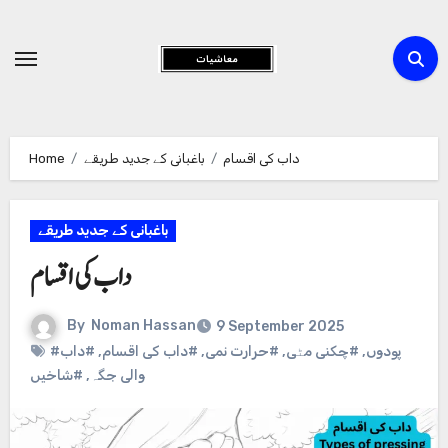
Skip
to
Content
Home
باغبانی کے جدید طریقے
داب کی اقسام
باغبانی کے جدید طریقے
داب کی اقسام
By
Noman Hassan
9 September 2025
#داب
,
#داب کی اقسام
,
#حرارت نمی
,
#چکنی مٹی
,
#پودوں
#شاخیں
,
والی جگہ