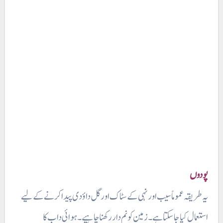
پودوں
استعمال کیا جاسکتا ہے۔ زمین کو نم دار رکھنا چاہیے ۔ ہوائی داب کا