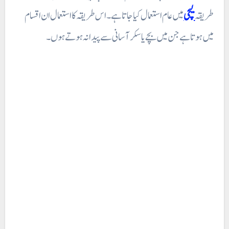
طریقہ
لیچی
میں عام استعمال کیا جاتا ہے۔ اس طریقہ کا استعمال ان اقسام
میں ہوتا ہے جن میں بچے یا سکر آسانی سے پیدا نہ ہوتے ہوں ۔