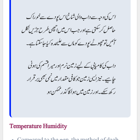
اس کی وجہ سے داب والی شاخ اس پودے سے خوراک
حاصل کر سکتی ہے اور جب اس میں اچھی طرح جڑیں نکل
آئیں تو چھوٹے پودے کو ماں سے علیحدہ کیا جاسکتا ہے۔
داب کی کامیابی کے لیے زمین نرم اور میرا قسم کی ہونی
چاہیے۔ نیز ایسی زمین جو کافی مقدار میں نمی بھی برقرار
رکھ سکے۔ اور زمین میں ہوا کا گذر ممکن ہو
Temperature Humidity
Compared to the pen, the method of daab