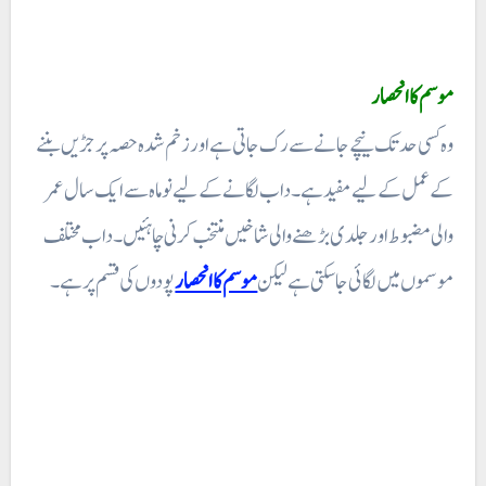
موسم کا انحصار
وہ کسی حد تک نیچے جانے سے رک جاتی ہے اور زخم شدہ حصہ پر جڑیں بننے
کے عمل کے لیے مفید ہے ۔ داب لگانے کے لیے نو ماہ سے ایک سال عمر
والی مضبوط اور جلدی بڑھنے والی شاخیں منتخب کرنی چاہئیں۔ داب مختلف
موسموں میں لگائی جاسکتی ہے لیکن
موسم کا انحصار
پودوں کی قسم پر ہے۔