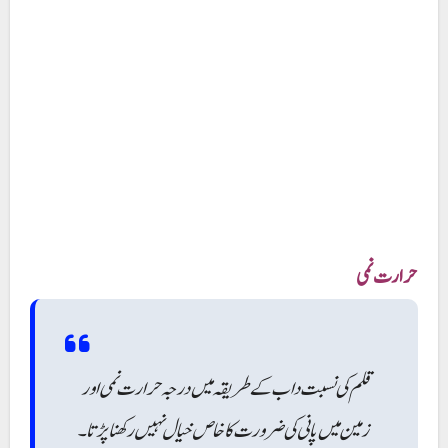
حرارت نمی
قلم کی نسبت داب کے طریقہ میں درجہ حرارت نمی اور
زمین میں پانی کی ضرورت کا خاص خیال نہیں رکھنا پڑتا۔