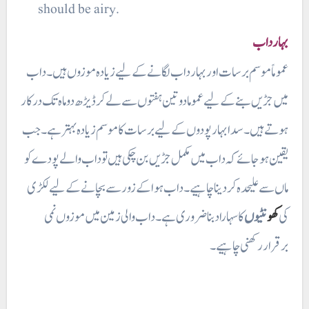
should be airy.
بہار داب
عموماً موسم برسات اور بہار داب لگانے کے لیے زیادہ موزوں ہیں۔ داب
میں جڑیں بنے کے لیے عموما دو تین ہفتوں سے لے کر ڈیڑھ دو ماہ تک درکار
ہوتے ہیں۔ سدا بہار پودوں کے لیے برسات کا موسم زیادہ بہتر ہے۔ جب
یقین ہو جائے کہ داب میں مکمل جڑیں بن چکی ہیں تو داب والے پودے کو
ماں سے علیحد ہ کر دینا چاہیے۔ داب ہوا کے زور سے بچانے کے لیے لکڑی
ک
کھو
نٹیوں
کا سہاراد بنا ضروری ہے۔ داب والی زمین میں موزوں نمی
برقرار رکھنی چاہیے۔