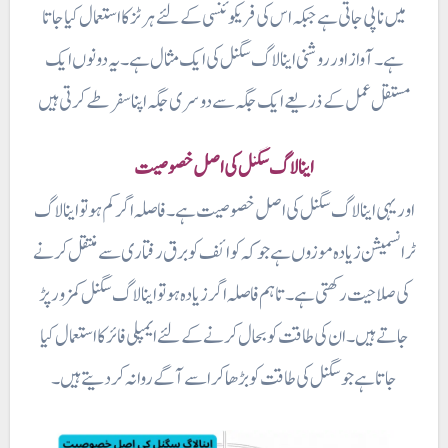
میں ناپی جاتی ہے جبکہ اس کی فریکوئنسی کے لئے ہرٹز کا استعمال کیا جاتا
ہے۔آواز اور روشنی اینا لاگ سگنل کی ایک مثال ہے۔ یہ دونوں ایک
مستقل عمل کے ذریعے ایک جگہ سے دوسری جگہ اپنا سفر طے کرتی ہیں
اینالاگ سگنل کی اصل خصوصیت
اور یہی اینالاگ سگنل کی اصل خصوصیت ہے۔ فاصلہ اگر کم ہو تو اینالاگ
ٹرانسمیشن زیادہ موزوں ہے جو کہ کوائف کو برق رفتاری سے منتقل کرنے
کی صلاحیت رکھتی ہے۔ تاہم فاصلہ اگر زیادہ ہو تو اینالاگ سگنل کمزور پڑ
جاتے ہیں۔ ان کی طاقت کو بحال کرنے کے لئے ایمپلی فائر کا استعمال کیا
جاتا ہے جو سگنل کی طاقت کو بڑھا کر اسے آگے روانہ کر دیتے ہیں۔