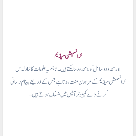
ٹرانسمیشن میڈیم
اور محدود وسائل کو لامحدود بنا سکتے ہیں ۔ تاہم یہ علومات کا تبادلہ س
ٹرانسمیشن میڈیم کے مرہون منت ہوتا ہے جس کے ذریعے پیغام رسائی
کرنے والے کمپیوٹر آپس میں منسلک ہوتے ہیں ۔