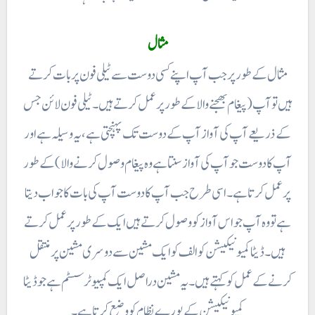
مثال
مثال کے طور پر جب آپ اپنے کسی دوست سے ٹیلی فون پر بات کرتے
ہیں تو آپ ( پیغام بھجنے والا کے طور پر عمل کرتے ہیں ۔ ٹیلی فون لائن جس
کے ذریعے آپ کی آواز آپ کے دوست تک پہنچتی ہے، یہ وسیلہ ہے اور
آپ کا دوست جو آپ کی آواز سنتا ہے وہ پیغام وصول کرنے والا ) کے طور
پر عمل کرتا ہے۔ اسی طرح جب آپ کا دوست آپ کی بات کا جواب دیتا
ہے تو وہ آپ جو اس آواز کو وصول کرتے ہیں ایک کے طور پر عمل کرتے
ہیں ۔ ڈیٹا کمیونیکیشن کوالف کو ایک مشین سے دوسری مشین پر منتقل
کرنے کے عمل کو کہتے ہیں ۔ یہ مشین دراصل ایک کمپیوٹر سسٹم ہے جو ڈیٹا
کمیونیکیشن کے پورے نظام کو وضع کرتا ہے۔