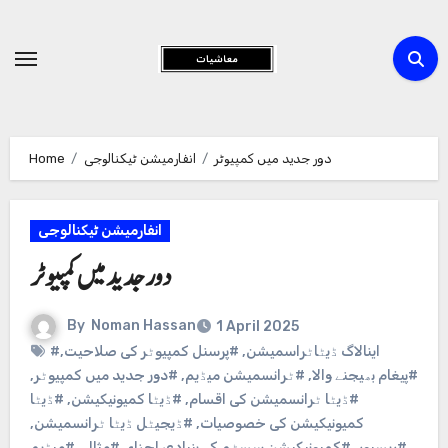
Skip
to
Content
دور جدید میں کمپیوٹر
انفارمیشن ٹیکنالوجی
Home
انفارمیشن ٹیکنالوجی
دور جدید میں کمپیوٹر
By
Noman Hassan
1 April 2025
#اینالاگ ڈیٹاٹراسمیشن
,
#پرسنل کمپیوٹر کی صلاحیت
,
#پیغام بھیجنے والا
,
#ٹرانسمیشن میڈیم
,
#دور جدید میں کمپیوٹر
,
#ڈیٹا ٹرانسمیشن کی اقسام
,
#ڈیٹا کمیونیکیشن
,
#ڈیٹا
کمیونیکیشن کی خصوصیات
,
#ڈیجیٹل ڈیٹا ٹرانسمیشن
,
#ریسیور
,
#کمیونیکیشن سسٹم کے بنیادی اجزاء
,
#مثال
,
#میڈیم