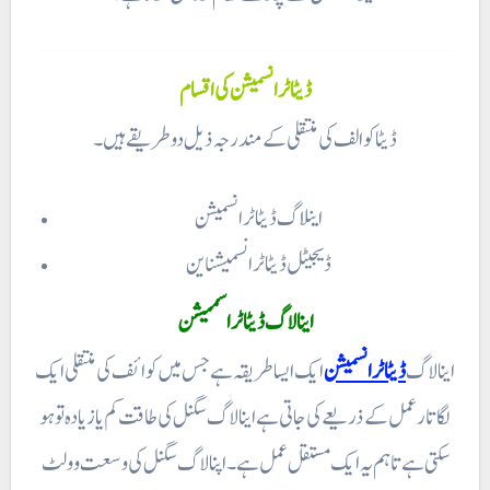
ڈیٹا ٹرانسمیشن کی اقسام
ڈیٹا کو الف کی منتقلی کے مندرجہ ذیل دو طریقے ہیں۔
اینلاگ ڈیٹا ٹرانسمیشن
ڈیجیٹل ڈیٹا ٹرانسمیشناین
اینالاگ ڈیٹاٹراسمیشن
اینا لاگ
ڈیٹا ٹرانسمیشن
ایک ایسا طریقہ ہے جس میں کوائف کی منتقلی ایک
لگا تار عمل کے ذریعے کی جاتی ہے اینالاگ سگنل کی طاقت کم یا زیادہ تو ہو
سکتی ہے تاہم یہ ایک مستقل عمل ہے۔ اپنا لاگ سگنل کی وسعت وولٹ