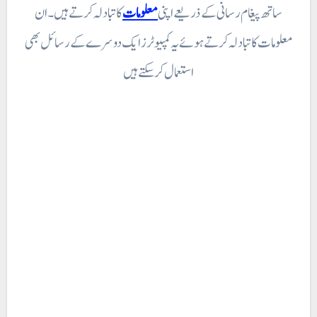
ساتھ پیغام رسانی کے ذریعے اپنی
معلومات
کا تبادلہ کرتے ہیں۔ ان
معلومات کا تبادلہ کرتے ہوئے یہ کمپیوٹرز ایک دوسرے کے رسائل بھی
استعمال کر سکتے ہیں