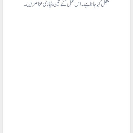
منتقل کیا جاتا ہے۔ اس عمل کے تین بنیادی عناصر ہیں ۔