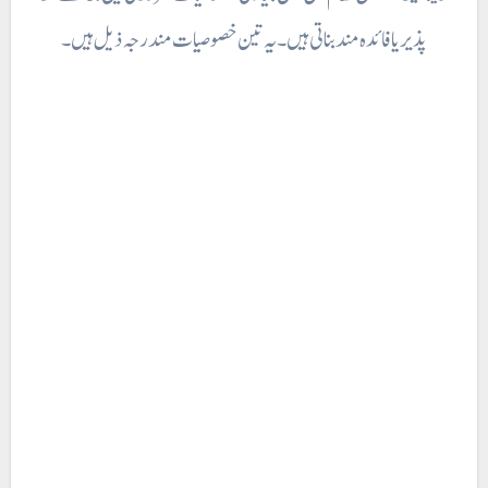
پذیر یا فائدہ مند بناتی ہیں۔ یہ تین خصوصیات مندرجہ ذیل ہیں۔