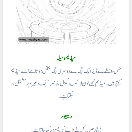
جس واسطے سے ڈیٹا ایک جگہ سے دوسری جگہ منتقل ہوتا ہے اسے میڈیم
کہتے ہیں۔ میڈیم ٹیلی فون لائنوں، کیبل، فائبر آپٹک وغیرہ پر مشتمل ہو
سکتا ہے۔
ریسیور
ڈیٹا وصول کرنے والے کو ریسیور کہا جاتا ہے۔