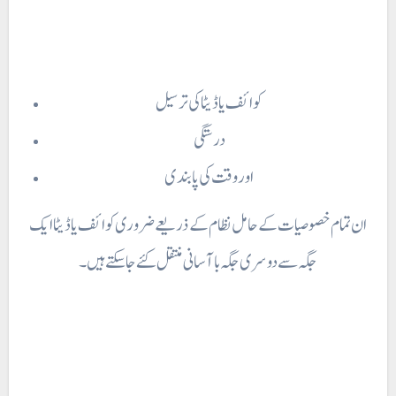
کوائف یا ڈیٹا کی ترسیل
درستگی
اور وقت کی پابندی
ان تمام خصوصیات کے حامل نظام کے ذریعے ضروری کوائف یا ڈیٹا ایک
جگہ سے دوسری جگہ با آسانی منتقل کئے جاسکتے ہیں۔