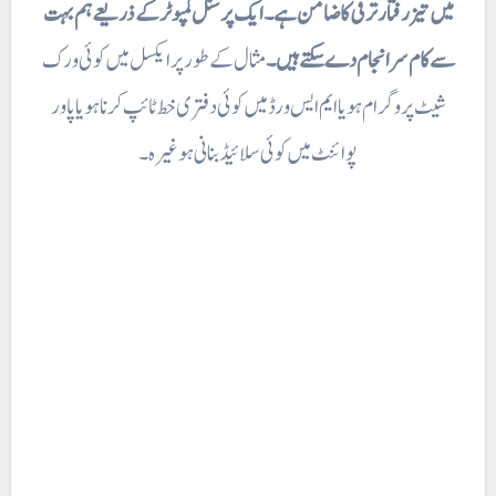
میں تیز رفتار ترقی کا ضامن ہے ۔ ایک پرسنل کمپوٹر کے ذریعے ہم بہت
سے کام سرانجام دے سکتے ہیں۔
مثال کے طور پر ایکسل میں کوئی ورک
شیٹ پروگرام ہو یا ایم ایس ورڈ میں کوئی دفتری خط ٹائپ کرنا ہو یا پاور
پوائنٹ میں کوئی سلائیڈ بنانی ہو غیرہ۔