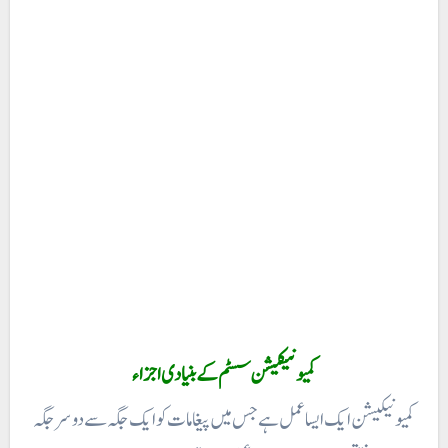
کمیونیکیشن سسٹم کے بنیادی اجزاء
کمیونیکیشن ایک ایسا عمل ہے جس میں پیغامات کو ایک جگہ سے دوسر جگہ