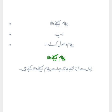
پیغام بھیجنے والا
وسیله
پیغام وصول کرنے والا
جہاں سے ڈیٹا بھیجا جاتا ہے اسے پیغام بھیجنے والاکہتے ہیں۔