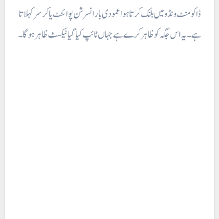
ڈاکومنٹ ونڈو میں بلنک کرتا ہوا عمودی بار انسرشن پوائنٹ یا کر سر کہلاتا
ہے۔ یہ اس جگہ کو ظاہر کرے ہے جہاں ٹائپ کیا گیا ٹیکسٹ ظاہر ہوگا۔