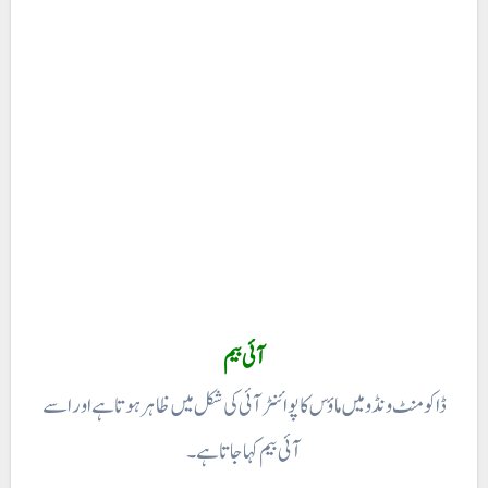
آئی بیم
ڈاکومنٹ ونڈو میں ماؤس کا پوائنٹر آئی کی شکل میں ظاہر ہوتا ہے اور اسے
آئی بیم کہا جاتا ہے۔