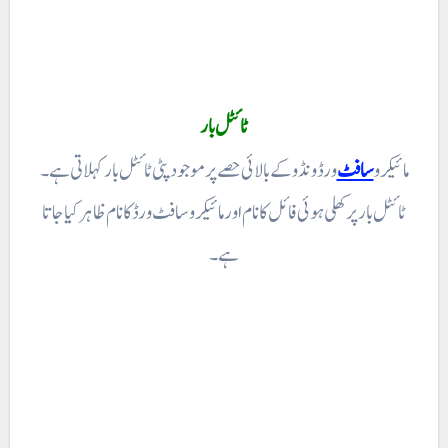
ٹائٹل بار
مائیکرو
سافٹ
ورڈ ونڈو کے بالائی حصے پر موجود پٹی ٹائٹل بار کہلاتی ہے ۔
ٹائٹل بار پر کھلی ہوئی فائل کا نام اور مائیکروسافٹ ورڈ کا نام ظاہر کیا جاتا
ہے۔