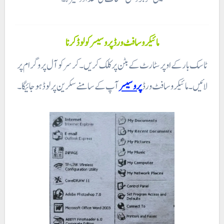
مائیکرو سافٹ ورڈ پروسیسر کو لوڈ کرنا
ٹاسک بار کے اوپر سٹارٹ کے بٹن پر کلک کریں۔ کر سر کو آل پروگرام پر
لائیں۔ مائیکرو سافٹ ورڈ
پروسیسر
آپ کے سامنے سکرین پر لوڈ ہو جائیگا ۔