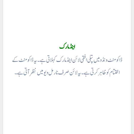
اینڈ مارک
ڈاکومنٹ ونڈو میں پتلی افقی لائن اینڈ مارک کہلاتی ہے۔ یہ ڈاکومنٹ کے
اختتام کو ظاہر کرتی ہے۔ یہ لائن صرف نارمل ویو میں نظر آتی ہے۔