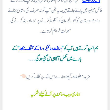
مائیکرو سافٹ
آفس بٹن میں وہ تمام افعال شامل ہیں جو پچھلے ورژنز کے
فائل مینیو میں پائے جاتے ہیں۔ یہ بٹن آپ کو نہ صرف نئی دستاویز بنانے
، موجودہ دستاویز کو کھولنے، ان کو محفوظ کرنے ، پرنٹ اور بند کرنے کی
سہولت فراہم کرتا ہے۔
ہم أمید کرتے ہیں آپ کو “
سافٹ ومائیکرورڈ کے مختلف حصے
” کے
مزید معلومات کیلئے ہمارے اس لنک پر کلک کریں
ہماری ویب سائٹ پر آنے کیلئے شکریہ