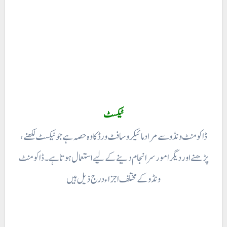
ٹیکسٹ
ڈاکومنٹ ونڈو سے مراد مائیکروسافٹ ورڈ کا وہ حصہ ہے جو ٹیکسٹ لکھنے،
پڑھنے اور دیگر امور سر انجام دینے کے لیے استعمال ہوتا ہے ۔ ڈاکومنٹ
ونڈو کے مختلف اجزاء درج ذیل ہیں