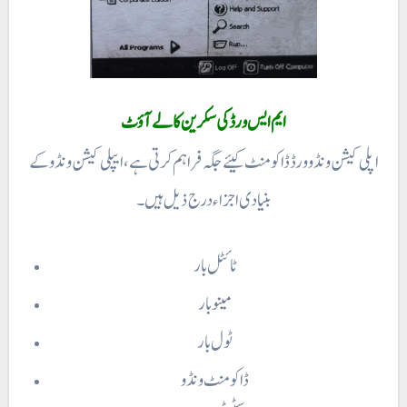
ایم ایس ورڈ کی سکرین کا لے آؤٹ
اپلی کیشن ونڈو ورڈ ڈاکومنٹ کیئے جگہ فراہم کرتی ہے، ایپلی کیشن ونڈو کے
بنیادی اجزاء درج ذیل ہیں ۔
ٹائٹل بار
مینو بار
ٹول بار
ڈاکومنٹ ونڈو