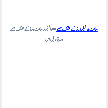
سافٹ ومائیکرورڈ کے مختلف حصے
⇐
مائیکروسافٹ ورڈ کے مختلف حصے
درج ذیل ہیں