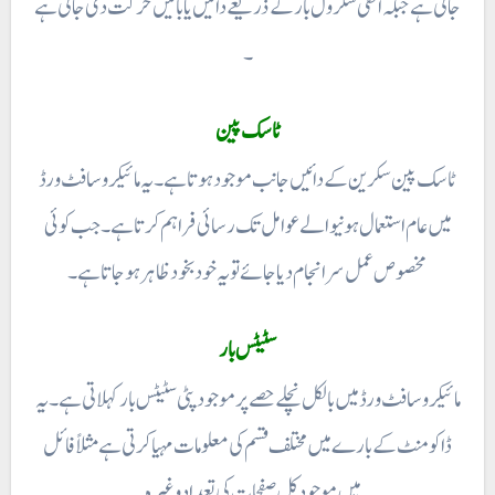
جاتی ہے جبکہ افقی سکرول بار کے ذریعے دائیں یا بائیں حرکت دی جاتی ہے
۔
ٹاسک پین
ٹاسک پین سکرین کے دائیں جانب موجود ہوتا ہے۔ یہ مائیکروسافٹ ورڈ
میں عام استعمال ہو نیوالے عوامل تک رسائی فراہم کرتا ہے ۔ جب کوئی
مخصوص عمل سر انجام دیا جائے تو یہ خود بخود ظاہر ہو جاتا ہے۔
سٹیٹس بار
مائیکروسافٹ ورڈ میں بالکل نچلے حصے پرموجود پٹی سٹیٹس بار کہلاتی ہے۔ یہ
ڈاکومنٹ کے بارے میں مختلف قسم کی معلومات مہیا کرتی ہے مثلاً فائل
میں موجود کل صفحات کی تعداد و غیرہ۔