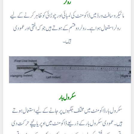
رولر
مائیکروسافٹ ورڈ میں ڈاکومنٹ کی لمبائی اور چوڑائی کوظاہر کرنے کے لیے
رولر استعمال ہوا ہے۔ رولر دو قسم کے ہوتے ہیں جو کہ افقی اور عمودی
ہیں۔
سکرول بار
سکرول بارڈاکومنٹ میں مختلف جگہوں پر جانے کے لیے استعمال ہوتے
ہیں ۔ عمودی سکرول بار کے ذریعے ڈاکومنٹ میں اوپر یا نیچے حرکت دی