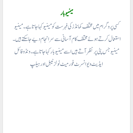
مینیو بار
کسی پروگرام میں مختلف کمانڈز کی فہرست کو مینیو کہا جاتا ہے۔ مینیو
استعمال کرتے ہوئے مختلف کام آسانی سے سر انجام دیے جاسکتے ہیں۔
مینیو جس پٹی پر نظر آتے ہیں اسے مینیو بار کہا جاتا ہے۔ ونڈو فائل
ایڈیٹ ویو انسرٹ فورمیٹ ٹولز ٹیبل اور ہیلپ