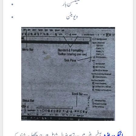
سٹیٹسن بار
ویو بٹن