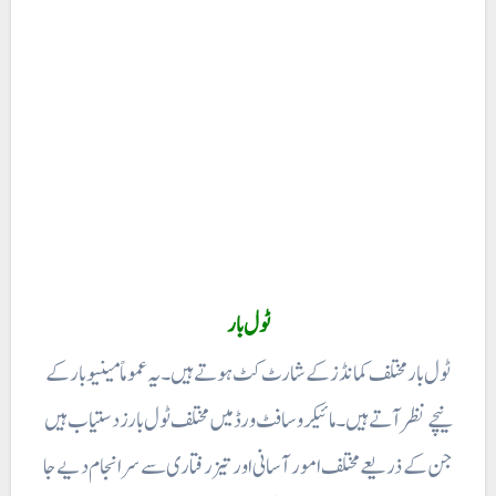
ٹول بار مختلف کمانڈز کے شارٹ کٹ ہوتے ہیں۔ یہ عموماً مینیو بار کے
نیچے نظر آتے ہیں۔ مائیکر وسافٹ ورڈ میں مختلف ٹول بارز دستیاب ہیں
جن کے ذریعے مختلف امور آسانی اور تیز رفتاری سے سرانجام دیے جا