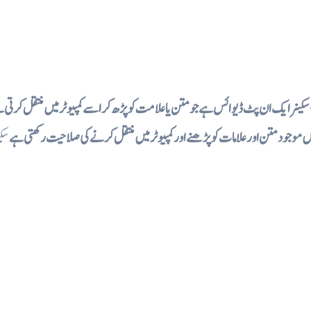
سکینر ایک ان پٹ ڈیوائس ہے جو متن یا علامت کو پڑھ کر اسے کمپیوٹر میں منتقل کرتی 
ں موجود متن اور علامات کو پڑھنے اور کمپیوٹر میں منتقل کرنے کی صلاحیت رکھتی ہے
سکی