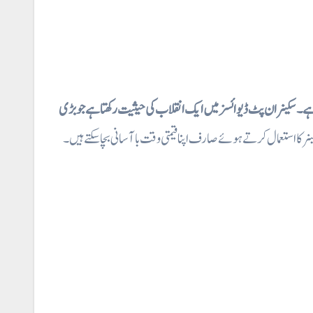
ہے۔ سکینر ان پٹ ڈیوائسز میں ایک انقلاب کی حیثیت رکھتا ہے جو بڑی
نر کا استعمال کرتے ہوئے صارف اپنا قیمتی وقت با آسانی بچا سکتے ہیں۔