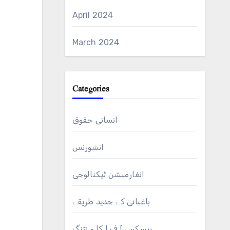
April 2024
March 2024
Categories
انسانی حقوق
انشورنس
انفارمیشن ٹیکنالوجی
باغبانی کے جدید طریقے
بیسکس آ ف ا کا و نٹنگ