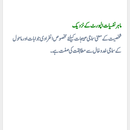
ماہر نفسیات الپورٹ کے نزدیک
شخصیت کے معنی سماجی مہیجات کیلئے مخصوص انفرادی جوابات اور ماحول
کے سماجی خدو خال سے
مطابقت کی صفت ہے۔