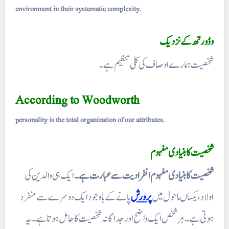
environment in their systematic complexity.
وڈورتھ کے نزدیک
شخصیت ہمارے اوصاف کی کلی تنظیم ہے۔
According to Woodworth
personality is the total organization of our attributes.
شخصیت کا بنیادی مفہوم
شخصیت کا بنیادی مفہوم انفرادیت سے عبارت ہے۔
ایک ہی والدین کی
اولاد، یکساں ماحول میں
پرورش
پانے کے باوجود ایک دوسرے سے منفرد
ہوتی ہے۔ ہر شخص ایک واضح اور جداگانہ شخصیت کا حامل ہوتا ہے۔ یہ