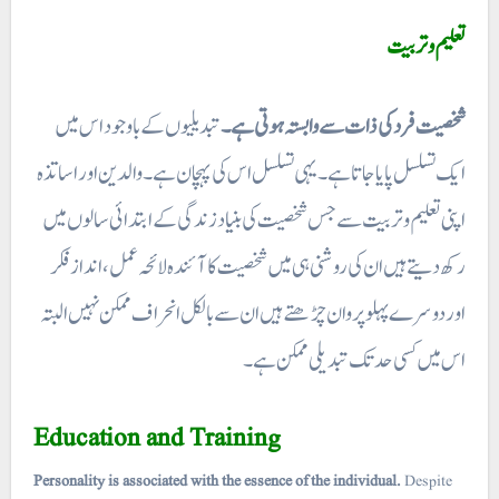
تعلیم و تربیت
شخصیت فرد کی ذات سے وابستہ ہوتی ہے۔
تبدیلیوں کے باوجود اس میں
ایک تسلسل پایا جاتا ہے۔ یہی تسلسل اس کی پہچان ہے۔ والدین اور اساتذہ
اپنی تعلیم و تربیت سے جس شخصیت کی بنیاد زندگی کے ابتدائی سالوں میں
رکھ دیتے ہیں ان کی روشنی ہی میں شخصیت کا آئندہ لائحہ عمل ، انداز فکر
اور دوسرے پہلو پروان چڑھتے ہیں ان سے بالکل انحراف ممکن نہیں البتہ
اس میں کسی حد تک تبدیلی ممکن ہے۔
Education and Training
Personality is associated with the essence of the individual.
Despite