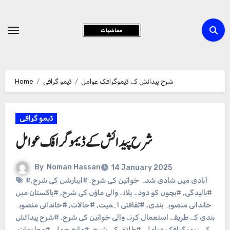
Skip
to
Content
شرح پیدائش کے ڈیموگرافک عوامل
ڈیمو گرافی
Home
ڈیمو گرافی
شرح پیدائش کے ڈیموگرافک عوامل
By
Noman Hassan
14 January 2025
#آبادی میں شادی شدہ خواتین کی شرح
,
#ایبارشن کی شرح
,
#بالیدگی
,
#بچوں کو دودھ پلانے والی ماؤں کی شرح
,
#پاکستان میں
خاندانی منصوبہ بندی
,
#ثقافتی اہمیت
,
#حالات
,
#خاندانی منصوبہ
بندی کے طریقے استعمال کرنے والی خواتین کی شرح
,
#شرح پیدائش
کے ڈیموگرافک عوامل
,
#طلاق کی شرح
,
#مانع حمل
,
#معلومات
,