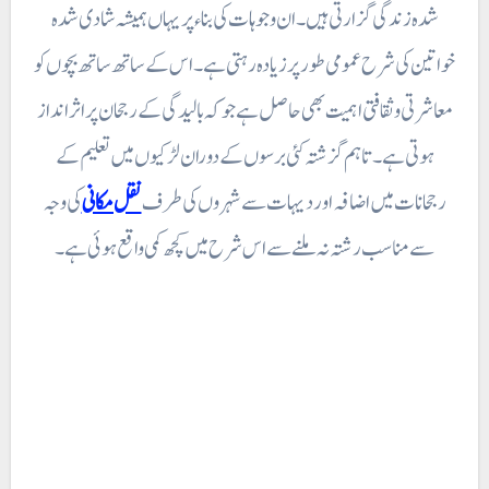
شدہ زندگی گزارتی ہیں۔ ان وجوہات کی بناء پر یہاں ہمیشہ شادی شدہ
خواتین کی شرح عمومی طور پر زیادہ رہتی ہے۔ اس کے ساتھ ساتھ بچوں کو
معاشرتی و ثقافتی اہمیت بھی حاصل ہے جو کہ بالیدگی کے رجحان پر اثر انداز
ہوتی ہے۔ تاہم گزشتہ کئی برسوں کے دوران لڑکیوں میں تعلیم کے
رجحانات میں اضافہ اور دیہات سے شہروں کی طرف
نقل مکانی
کی وجہ
سے مناسب رشتہ نہ ملنے سے اس شرح میں کچھ کمی واقع ہوئی ہے۔