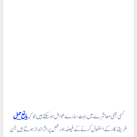
کسی بھی معاشرے میں بہت سارے عوامل ہو سکتے ہیں جو کہ
مانع حمل
طریقہ کار کے استعمال کرنے کے فیصلہ اور عمل پر اثر انداز ہوتے ہیں جن