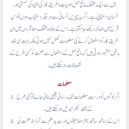
میں سے ایک مختلف مانع حمل ادویات و طریقہ کار کی اشیاء کی سستی اور
آسان دستیابی ہے۔ اگر یہ چیزیں آسانی سے ہر جگہ دستیاب ہوں تو اس
شرح میں اضافہ دیکھا جا سکتا ہے۔ اس کے علاوہ مختلف معاشروں میں ان
طریقہ کار کو استعمال کرنے کی معلومات مکمل نہیں ہوتی بلکہ بہت سی غلط
باتیں مشہور ہوتی ہیں کہ مانع حمل کے استعمال سے صحت کو کسی طرح کے
نقصانات ہو سکتے ہیں۔
معلومات
اگر لوگوں کو درست معلومات تک رسائی یقینی بنائی جائے تو کئی طرح
کے نقطہ نظر تبدیل ہو سکتے ہیں۔
اس کے ساتھ ساتھ بہتر صلاحیتوں اور جدید علم سے آراستہ صحت کی