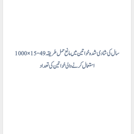
1000× 15-49 سال کی شادی شدہ خواتین میں مانع حمل طریقہ
استعمال کرنے والی خواتین کی تعداد