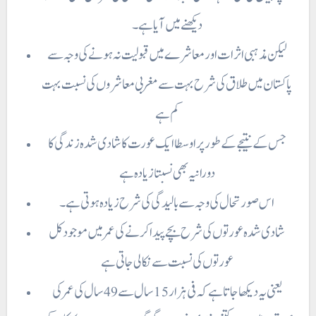
دیکھنے میں آیا ہے۔
لیکن مذہبی اثرات اور معاشرے میں قبولیت نہ ہونے کی وجہ سے
پاکستان میں طلاق کی شرح بہت سے مغربی معاشروں کی نسبت بہت
کم ہے
جس کے نتیجے کے طور پر اوسطا ایک عورت کا شادی شدہ زندگی کا
دورانیہ بھی نسبتا زیادہ ہے
اس صورتحال کی وجہ سے بالیدگی کی شرح زیادہ ہوتی ہے ۔
شادی شدہ عورتوں کی شرح بچے پیدا کرنے کی عمر میں موجود کل
عورتوں کی نسبت سے نکالی جاتی ہے
یعنی یہ دیکھا جاتا ہے کہ فی ہزار 15 سال سے 49 سال کی عمر کی