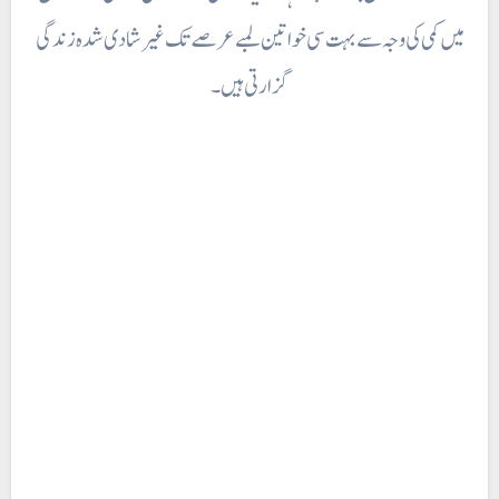
میں کمی کی وجہ سے بہت سی خواتین لمبے عرصے تک غیر شادی شدہ زندگی
گزارتی ہیں۔