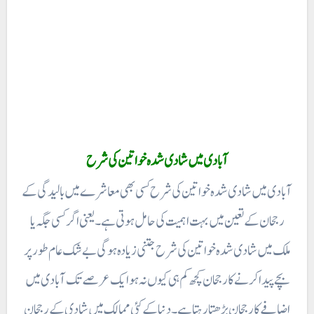
آبادی میں شادی شدہ خواتین کی شرح
آبادی میں شادی شدہ خواتین کی شرح کسی بھی معاشرے میں بالیدگی کے
رجحان کے تعین میں بہت اہمیت کی حامل ہوتی ہے۔ یعنی اگرکسی جگہ یا
ملک میں شادی شدہ خواتین کی شرح جتنی زیادہ ہوگی بے شک عام طور پر
بچے پیدا کرنے کارجحان کچھ کم ہی کیوں نہ ہو ایک عرصے تک آبادی میں
اضافے کا رجحان بڑھتا رہتا ہے۔ دنیا کے کئی ممالک میں شادی کے رجحان