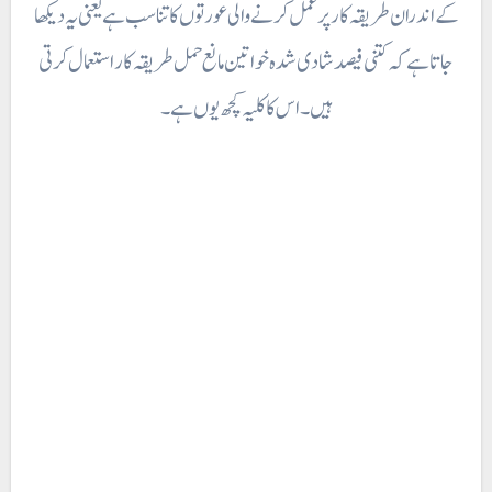
کے اندران طریقہ کار پر عمل کرنے والی عورتوں کا تناسب ہے یعنی یہ دیکھا
جاتا ہے کہ کتنی فیصد شادی شدہ خواتین مانع حمل طریقہ کار استعمال کرتی
ہیں۔ اس کا کلیہ کچھ یوں ہے۔