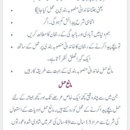
یعنی جتنا خاندانی منصوبہ بندی پر عمل کیا جائیگا
اتناہی شرح پیدائش کم ہوگی ۔ اگر
ہم دنیا میں آبادی اور بالیدگی کے رجحان کا مطالعہ کریں
تو بچے پیدا کرنے کے رجحان کا خاندانی منصوبہ بندی پر عمل کے ساتھ
ایک گہرا تعلق نظر آتا ہے۔
مانع حمل خاندانی منصوبہ بندی کے بہت سے طریقہ کار ہیں
مانع حمل
جن میں سے چند وقتی کچھ ایک خاص عرصے تک اور کچھ ہمیشہ کے لئے
حمل بچے پیدا کرنے کے عمل کو روکتے ہیں۔ مانع حمل ادویات کے استعمال
کی شرح سے مراد 15 سال سے 49 سال کی عمر میں شادی شدہ عورتوں