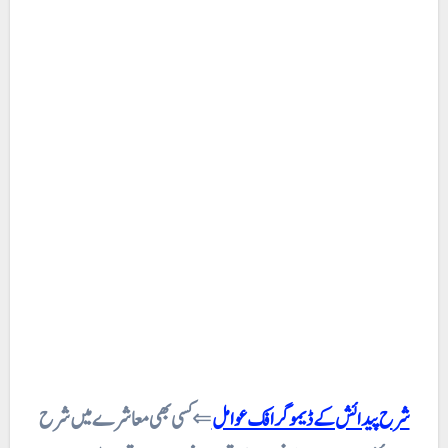
شرح پیدائش کے ڈیموگرافک عوامل
⇐
کسی بھی معاشرے میں شرح