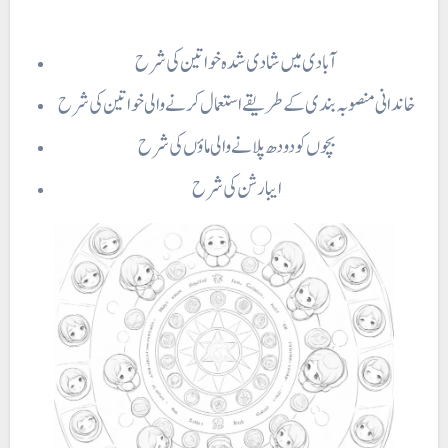
آبادی میں شادی شدہ خواتین کی شرح
خاندانی منصوبہ بندی کے طریقے استعمال کرنے والی خواتین کی شرح
بچوں کو دودھ پلانے والی ماؤں کی شرح
ایبارشن کی شرح