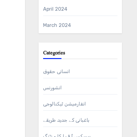
April 2024
March 2024
Categories
انسانی حقوق
انشورنس
انفارمیشن ٹیکنالوجی
باغبانی کے جدید طریقے
بیسکس آ ف ا کا و نٹنگ