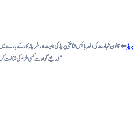
پریڈ
قانون شہادت کی دفعہ بائیس شناختی پریڈ کی اہمیت اور طریقہ کار کے بارے میں
ذریعے گواہ سے کسی ملزم کی شناخت کروائی جاتی ہے ۔”