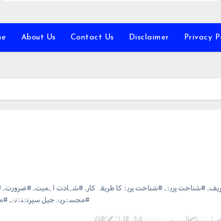
me
About Us
Contact Us
Disclaimer
Privacy P
ق
,
#ضرورت
,
#شہادت اہمیت
,
#شناخت پریڈ کا طریقہ کار
,
#شناخت پریڈ
,
#یف
مد
,
#مجسٹریٹ جیل سپرنٹنڈنٹ