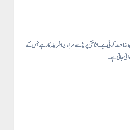
⇐  وضاحت کرتی ہے۔شناختی پریڈ سے مراد ایسا طریقہ کار ہے جس کے