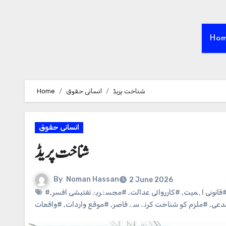
Ho
Home
انسانی حقوق
شناخت پریڈ
انسانی حقوق
شناخت پریڈ
By
Noman Hassan
2 June 2026
,
#مجسٹریٹ تفتیشی افسر
,
#کارروائی عدالت
,
#انونی اہمیت
#واقعات
,
#موقع واردات
,
#ملزم کو شناخت کرنے سے قاصر
,
#عی