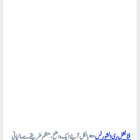
فنانشل ری انشورنس
⇐ بالکل
آئیے ایک واضح، منظم طریقے سے مالیاتی