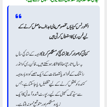
انشورنس کمپنیاں مخصوص مالی اہداف حاصل کرنے کے
لیے فن ری کا استعمال کرتی ہیں
کمائی کو ہموار کرنا (نتائج کو مستحکم کرنا):
بیمہ کے نتائج سال
بہ سال اتار چڑھاؤ کا شکار ہو سکتے ہیں۔ فائن ری کو انڈر
رائٹنگ کے فوائد یا نقصانات کے ایک حصے کو دوبارہ بیمہ
کنندہ کو منتقل کرنے کے لیے تشکیل دیا جا سکتا ہے، جس
سے سیڈنگ کمپنی کے لیے رپورٹ شدہ آمدنی کا ایک
زیادہ مستحکم اور متوقع نمونہ بنتا ہے۔