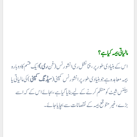
مالیاتی بیمہ کیا ہے؟
اس کے بنیادی طور پر، فنانشل ری انشورنس (فن
ری)
ایک قسم کا دوبارہ
بیمہ معاہدہ ہے جو بنیادی طور پر انشورنس کمپنی (
سیڈنگ کمپنی
) کی مالیاتی یا
بیلنس شیٹ کو منظم کرنے کے لیے بنایا گیا ہے، بجائے اس کے کہ اسے
بڑے، غیر متوقع بیمہ کے نقصانات سے بچایا جائے۔