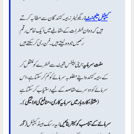
ریگولیٹرز بیمہ کنندگان سے مطالبہ کرتے
:
کیپٹل مینجمنٹ
ہیں کہ وہ ان خطرات کے مقابلے میں ایک خاص رقم
رکھیں جو وہ لیتے ہیں۔ فن ری کر سکتے ہیں
مفت سرمایہ
: اپنی بیلنس شیٹ سے خطرے کو منتقل کر
کے، بیمہ کنندہ اپنے مطلوبہ سرمائے کو کم کر سکتا ہے، اس
سرمائے کو دوسرے مقاصد کے لیے دستیاب کر سکتا ہے
)۔
مثلاً، کاروبار میں سرمایہ کاری، منافع کی ادائیگی
(
سرمائے کے تناسب کو بہتر بنائیں
: یہ رسک بیسڈ کیپٹل (
آر