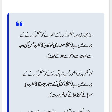
روایتی ری بیمہ انشورنس کے خطرے کو منتقل کرنے کے
بارے میں ہے
(مثلاً سمندری طوفان کا خطرہ جس کی وجہ
سے بہت سے دعوے ہوتے ہیں
)۔
فنانشل ری انشورنس مالیاتی رسک کو منتقل کرنے کے
بارے میں ہے
(مثلاً، کمائی کے اتار چڑھاؤ کا خطرہ، یا
سرمائے کو بڑھانے کی ضرورت
)۔