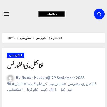
Skip
to
Content
Home
انشورنس
فنانشل ری انشورنس
انشورنس
فنانشل ری انشورنس
By
Noman Hassan
29 September 2025
#مالیاتی
,
#مالیاتی بیمہ کی عام اقسام
,
#فنانشل ری انشورنس
#یہ کیسے کام کرتا ہے: میکینکس
,
بیمہ کیا ہے؟