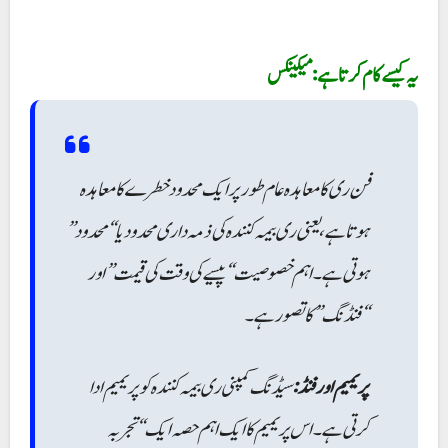
یہ کیسے کام کرتا ہے: میکینکس
فن ری کا معاہدہ عام طور پر ایک محدود خطرے کا معاہدہ
ہوتا ہے، یعنی ری بیمہ کنندہ کی ذمہ داری محدود یا “محدود”
ہوتی ہے۔ اہم خصوصیت “پیسے کی وقت کی قیمت” اور
“فنڈنگ” کا تصور ہے۔
پریمیم اور فنڈ:
سیڈنگ کمپنی ری بیمہ کنندہ کو پریمیم ادا
کرتی ہے۔ اس پریمیم کا ایک اہم حصہ ایک “تجربہ