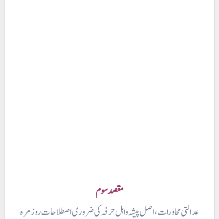
مقصد سوم
عدالتی محاورات، اصل پیشہ واہل حرفہ کی ضروری اصطلاحات روز مرہ