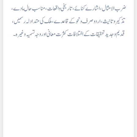
ضرب الامثال ، اشارے کنائے ، تاریخی واقعات ، مناسب حال مادے ،
تذکیر و تانیث، اردو صرف ونحو کے قاعدے ، ملک کی متدادلہ رسمیں ،
قدیم و جدید تحقیقات کے اختلافات کثرت معانی اور وجہ تسمیہ وغیرہ۔