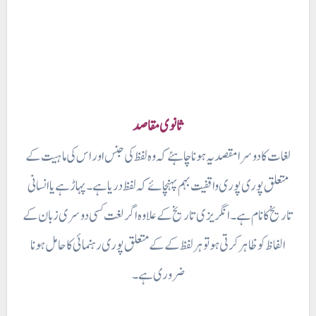
ثانوی مقاصد
لغات کا دوسرا مقصد یہ ہونا چاہئے کہ وہ لفظ کی جنس اور اس کی ماہیت کے
متعلق پوری پوری واقفیت بہم پہنچائے کہ لفظ دریا ہے ۔ پہاڑ ہے یا انسانی
تاریخ کا نام ہے۔ انگریزی تاریخ کے علاوہ اگر لغت کسی دوسری زبان کے
الفاظ کو ظاہر کرتی ہو تو ہر لفظ کے کے متعلق پوری رہنمائی کا حامل ہونا
ضروری ہے ۔