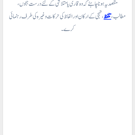
مقصد یہ ہونا چاہئے کہ وہ قاری یا متلاشی کے لئے درست ہجوں ،
مطالب،
تلفظ
، تہجی کے ارکان اور الفاظ کی حرکات وغیرہ کی طرف رہنمائی
کرے۔