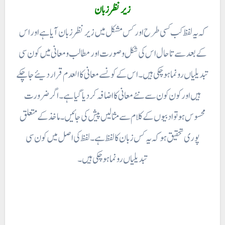
زیر نظر زبان
کہ یہ لفظ کب کسی طرح اور کس مشکل میں زیر نظر زبان آیا ہے اور اس
کے بعد سے تا حال اس کی شکل وصورت اور مطالب و معانی میں کون سی
تبدیلیاں رونما ہو چکی ہیں۔ اس کے کونسے معانی کا العدم قرار دیئے جاچکے
ہیں اور کون کون سے نئے معانی کا اضافہ کر دیا گیا ہے ۔ اگر ضرورت
محسوس ہو تو ادبیوں کے کلام سے مثالیں پیش کی جائیں ۔ ماخذ کے متعلق
پوری تحقیق ہو کہ یہ کس زبان کا لفظ ہے۔ لفظ کی اصل میں کون سی
تبدیلیاں رونما ہو چکی ہیں۔