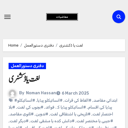
Skip
to
Content
لغت یا ڈکشنری
دفتری دستورالعمل
Home
دفتری دستورالعمل
لغت یا ڈکشنری
By
Noman Hassan
6 March 2025
#ابتدائی مقاصد
,
#الفاظ کی قرات
,
#انسائیکلو پیڈیا
,
#انسائیکلو
پیڈیا کی اقسام
,
#انسائیکلو پیڈیا کے فوائد
,
#بچوں کی لغت
,
#بلا
اختصار لغت
,
#تاریخی یا اشتقاقی لغت
,
#تدوین
,
#ثانوی مقاصد
,
#جیبی یا مختصر لغت
,
#دانش کده یا مشقی لغت
,
#دیگر لغت
,
#زیر نظر زبان
,
#غیر ملکی زبان کی لغت
,
#لغت کی اقسام
,
#لغت یا