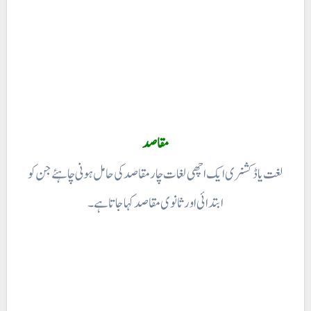
مقاصد
لغت یا ڈکشنری ایک اچھی لغات چار مقاصد کی حامل ہونی چاہئے جن کو
ابتدائی اور ثانوی مقاصد کہا جاتا ہے۔