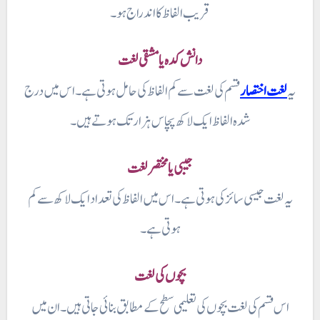
قریب الفاظ کا اندراج ہو۔
دانش کده یا مشقی لغت
یہ
لغت اختصار
قسم کی لغت سے کم الفاظ کی حامل ہوتی ہے۔ اس میں درج
شدہ الفاظ ایک لاکھ پچاس ہزار تک ہوتے ہیں۔
جیبی یا مختصر لغت
یہ لغت جیسی سائز کی ہوتی ہے۔ اس میں الفاظ کی تعداد ایک لاکھ سے کم
ہوتی ہے۔
بچوں کی لغت
اس قسم کی لغت بچوں کی تعلیمی سطح کے مطابق بنائی جاتی ہیں۔ ان میں