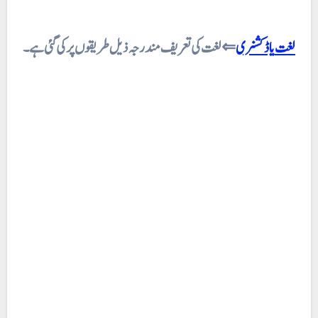
لغت یا ڈکشنری
⇐ لغت کی تعریف مندرجہ ذیل طریقوں پر کی گئی ہے۔