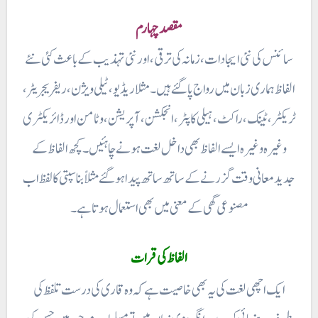
مقصد چہارم
سائنس کی نئی ایجادات ، زمانہ کی ترقی ، اور نئی تہذیب کے باعث کئی نئے
الفاظ ہماری زبان میں رواج پا گئے ہیں۔ مثلا ریڈیو، ٹیلی ویژن ، ریفریجریٹر ،
ٹریکٹر، ٹینک ، راکٹ ، ہیلی کاپٹر ، انجکشن ، آپریشن ، وٹامن اور ڈائریکٹری
وغیرہ وغیرہ ایسے الفاظ بھی داخل لغت ہونے چاہئیں۔ کچھ الفاظ کے
جدید معانی وقت گزرنے کے ساتھ ساتھ پیدا ہو گئے مثلاً بناسپتی کا لفظ اب
مصنوعی گھی کے معنی میں بھی استعمال ہوتا ہے۔
الفاظ کی قرات
ایک اچھی لغت کی یہ بھی خاصیت ہے کہ وہ قاری کی درست تلفظ کی