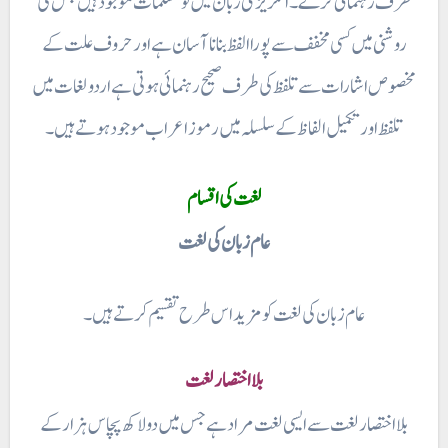
طرف رہنمائی کرے۔ انگریزی زبان میں تو مسلمات موجود ہیں جس کی
روشنی میں کسی مخفف سے پورا الفظ بنانا آسان ہے اور حروف علت کے
مخصوص اشارات سے تلفظ کی طرف صحیح رہنمائی ہوتی ہے اردو لغات میں
تلفظ اور تکمیل الفاظ کے سلسلہ میں رموز اعراب موجود ہوتے ہیں۔
لغت کی اقسام
عام زبان کی لغت
عام زبان کی لغت کو مزید اس طرح تقسیم کرتے ہیں ۔
بلا اختصار لغت
بلا اختصار لغت سے ایسی لغت مراد ہے جس میں دو لاکھ پچاس ہزار کے