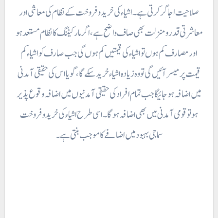
صلاحیت اجاگر کرتی ہے۔ اشیاء کی خرید و فروخت کے نظام کی معاشی اور
معاشرتی قدر و منزلت بھی صاف واضح ہے ، اگر مارکیٹنگ کا نظام مستعد ہو
اور مصارف کم ہوں تو اشیاء کی قیمتیں کم ہوں گی جب صارف کو اشیاء کم
قیمت پر میسر آئیں گی تو وہ زیادہ اشیاء خرید سکے گا، گویا اس کی حقیقی آمدنی
میں اضافہ ہو جائیگا جب تمام افراد کی حقیقی آمدنیوں میں اضافہ وقوع پذیر
ہو تو قومی آمدنی میں بھی اضافہ ہوگا۔ اسی طرح اشیاء کی خرید و فروخت
سماجی بہبود میں اضافے کا موجب بنتی ہے۔