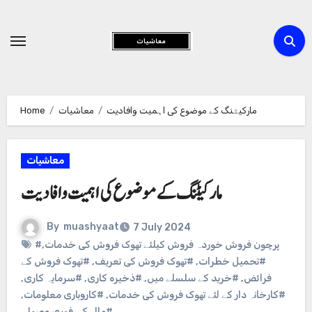
Skip
to
Content
مارکیٹنگ کے موضوع کی اہمیت وافادیت
معاشیات
Home
معاشیات
مارکیٹنگ کے موضوع کی اہمیت وافادیت
By
muashyaat
7 July 2024
#پرچون فروش خوردہ فروش کیلئے تھوک فروش کی خدمات
,
#تحمیل خطرات
,
#تھوک فروش کی تعریف
,
#تھوک فروش کے
فرائض
,
#خرید کے سلسلے میں
,
#ذخیره کاری
,
#سرمایہ کاری
,
#کارخانہ دار کے لئے تھوک فروش کی خدمات
,
#کاروباری معلومات
,
#مال کی فوری وصولی