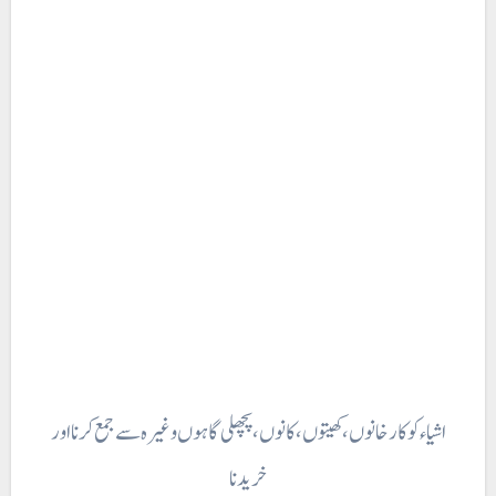
اشیاء کو کارخانوں، کھیتوں، کانوں، پچھلی گاہوں وغیرہ سے جمع کرنا اور
خریدنا