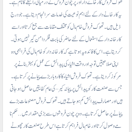
تھوک فروش کارخانے دار اور پرچون فروش کے درمیانی رابطے کا نام ہے ۔
یہ کارخانے دار کے لئے اہم نوعیت کی خدمات سر انجام دیتا ہے۔ جو درج
ذیل ہیں۔ تھوک فروش خام مال کو مختلف مقامات سے جمع کرتا اور اسے
کارخانہ دار کے استعمال کے لئے حاضر کی بابت فکر دامن گیر نہیں ہوتی۔
کر دیتا ہے۔ اس کا فائدہ یہ ہوتا ہے کہ کارخانہ دار کو خام مال کی فراہمی وہ
اپنی صلاحیتیں توجہ اور وقت اشیاء کی پیدائش کے عمل کو بہتر بنانے پر
مرکوز کر دیتا ہے۔ تھوک فروش اشیاء کا کاروبار بڑے پیمانے پر کرتا ہے۔
جس سے صنعت کار کو پیدائش پر پیمانہ کیر – کی عام کفایتیں حاصل ہو جاتی
ہیں اور مصارف پیدائش کم ہو جاتے ہیں۔ تھوک فروش مصنوعات بڑے
پیمانے پر حاصل کرتا ہے۔ وہ پرچون فروشوں سے بڑی مقدار میں ..حکم نا
مے وصول کرتا اور خام مال فراہم کرتا ہے اس طرح صنعت کار چھوٹے