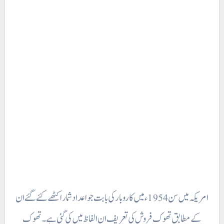
امریکہ میں سن 1954ء میں کاروبار کی بابت جو اعداد شمار اکٹھے کئے گئے ان
کے مطابق تھوک فروش کی تعریف ان الفاظ میں کی گئی ہے۔ تھوک