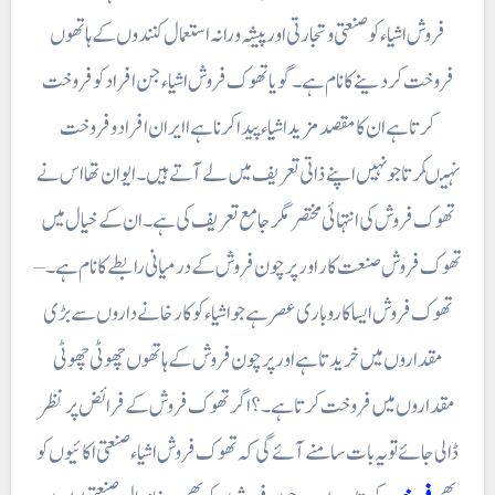
فروش اشیاء کو صنعتی و تجارتی اور پیشہ ورانہ استعمال کنندوں کے ہاتھوں
فروخت کر دینے کا نام ہے۔ گویا تھوک فروش اشیاء جن افراد کو فروخت
کرتا ہے ان کا مقصد مزید اشیاء پیدا کرنا ہے ا ایران افراد وفروخت
نہیںکرتا جو نہیں اپنے ذاتی تعریف میں لے آتے ہیں۔ ایوان تھا اس نے
تھوک فروش کی انتہائی مختصر مگر جامع تعریف کی ہے ۔ ان کے خیال میں
تھوک فروش صنعت کار اور پرچون فروش کے درمیانی رابطے کا نام ہے۔ –
تھوک فروش ایسا کاروباری عصر ہے جو اشیاء کو کارخانے داروں سے بڑی
مقداروں میں خریدتا ہے اور پرچون فروش کے ہاتھوں چھوٹی چھوٹی
مقداروں میں فروخت کرتا ہے۔ ؟ اگر تھوک فروش کے فرائض پر نظر
ڈالی جائے تو یہ بات سامنے آئے گی کہ تھوک فروش اشیاء صنعتی اکائیوں کو