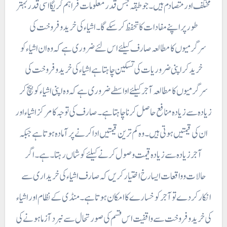
مختلف اور متصادم ہیں ۔ جو طبقہ جس قدر معلومات فراہم کریگا اسی قدر بہتر
طور پر اپنے مفادات کا تحفظ کر سکے گا ۔ اشیاء کی خرید و فروخت کی
سرگرمیوں کا مطالعہ صارف کیلئے اس لئے ضروری ہے کہ وہ ان اشیاء کو
خرید کر اپنی ضروریات کی تسکین چاہتا ہے اشیاء کی خرید و فروخت کی
سرگرمیوں کا مطالعہ آجر کیلئے ا واسطے ضروری ہے کہ وہ اپنی اشیاء کو بیچ کر
زیادہ سے زیادہ منافع حاصل کرنا چاہتا ہے ۔ صارف کی توجہ کا مرکز اشیاء اور
ان کی قیمتیں ہوتی ہیں ۔ وہ کم ترین قیمتیں ادا کرنے پر آمادہ ہوتا ہے جبکہ
آجر زیادہ سے زیادہ قیمت وصول کرنے کیلئے کوشاں رہتا ۔ ہے۔ اگر
حالات و واقعات ایسا رخ اختیار کریں کہ صارف اشیاء کی خریداری سے
انکار کر دے تو آجر کو خسارے کا امکان ہوتا ہے۔ منڈی کے نظام اور اشیاء
کی خرید و فروخت سے واقفیت اس قسم کی صورتحال سے نبرد آزما ہونے کی