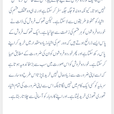
جن کا ایک خوردہ فروش کے لیے جائے پیدائش سے حاصل کرنا ممکن
نہیں ہوتا ۔ کیونکہ وہ نہ تو جگہ جگہ سفر کرسکتا ہے اور نہ ہی وہ مختلف قسم کی
اشیاء کو محفوظ طریقوں سے لا سکتا ہے۔ لیکن تھوک فروش کی ذات نے
خوردہ فروشوں کو ہر قسم کی زحمت سے بچا لیا ہے۔ ایک تھوک فروش کے
پاس ایسے ذرائع ہوتے ہیں کہ وہ رسم کی اشیاء زیادہ مقدار میں خرید کر اپنے
پاس رکھ سکتا ہے اور پھر خوردہ فروشوں کوان کی ضرورت کے مطابق مہیا
کر سکتا ہے۔ خوردہ فروش کو اس صورت میں سب سے بڑا فائدہ یہ ہوتا ہے
کہ اسے اپنی ضرورت سے زیادہ مال نہیں خریدنا پڑتا اس طرح وہ سارے
سرمایہ کوکسی ایک کام میں نہیں لگاتا بلکہ اس سے اپنی ضرورت کی تمام اشیاء
تھوری تھوڑی خرید لیتا ہے۔ اور اپنے کاروبار کو آسانی سے چلاتا رہتا ہے۔