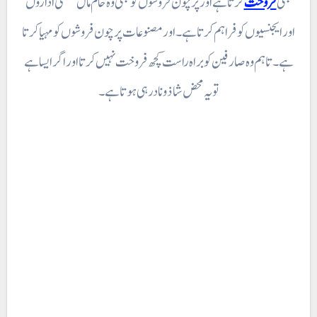
بھی
فروخت
کرتا ہے اور پر چون فروشوں کو بھی وہ خام مال صنعتی اداروں
اور ایجنسیوں کو فراہم کرتا ہے۔ اور مصنوعات پر چون فروشوں کو مہیا کرتا
ہے۔ تاہم وہ صارفین کو براہ راست کچھ فروخت نہیں کرتا اور اگر ایسا ہے
تو یہ محض شاذ و نادر ہی ہوتا ہے۔