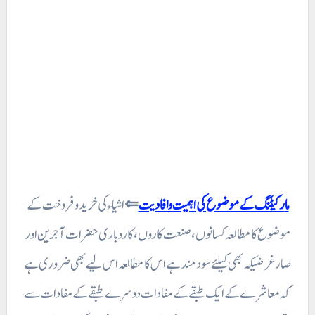
مارکیٹنگ کے موضوع کی اہمیت وافادیت
⇐
اشیاء کی خرید و فروخت کے
موضوع کا مطالعہ کسانوں ، صنعت کاروں، کاروباری حضرات آجرین اور
صار غرضیکہ بھی کیلئے سود مند ہے اس کا مطالعہ اس لیے بھی ضروری ہے
کہ معاشرے کے ایک طبقے کے مفادات دوسرے طبقے کے مفادات سے