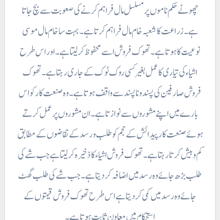
چھوٹے حکم ناموں پر مسلسل مال فراہم کرنے کی صعوبت سے بچ جاتا
ہے۔ زراعت کا شعبہ خام مال فراہم کرتا ہے۔ بہت سا خام مال موسی
نوعیت کا ہوتا ہے۔ تھوک فروش اسے محفوظ کر لیتا ہے۔ اور اس طرح
اشیاء کی تیاری کا عمل بغیر کسی روک ٹوک کے جاری رہتا ہے۔ تھوک
فروش صارفین کی پسند و نا پسند سے واقف ہوتا ہے۔ وہ صنعت کار کو اس
بارے میں اپنے مشوروں سے نوازتا ہے ۔ ان مشوروں پر عمل کرتے
ہوئے صنعت کار پیدائش کے حجم کو طلب و رسد کے تقاضوں کے مطابق
کم و بیش کرتا رہتا ہے۔ تھوک فروش اشیاء کا ذخیرہ کر لیتا ہے جب شے کی
طلب بڑھ جائے وہ رسد میں اضافہ کر دیتا ہے۔ جب شے کی طلب گھٹ
جائے وہ رسد میں کمی کر دیتا ہے اس طرح تھوک فروش قیمتوں کے
استحکام میں معاون ثابت ہوتا ہے۔