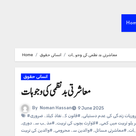
Ho
معاشرتی بد نظمی کی وجوہات
انسانی حقوق
Home
انسانی حقوق
معاشرتی بد نظمی کی وجوہات
By
Noman Hassan
9 June 2025
ریات زندگی کی عدم دستیابی
,
#قانون کے نفاذ کیلئے ضروری
 یلو تربیت میں کمی
,
#لاوارث بچوں کی تربیت
,
#مذہب سے دوری
,
ہات
,
#معاشرتی مسائل
,
#والدین سے محرومی
,
#والدین کی تربیت