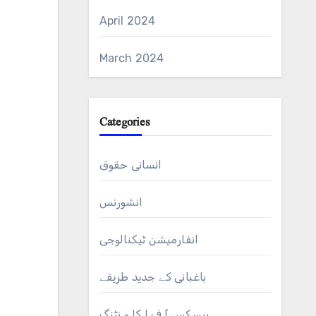
April 2024
March 2024
Categories
انسانی حقوق
انشورنس
انفارمیشن ٹیکنالوجی
باغبانی کے جدید طریقے
بیسکس آ ف ا کا و نٹنگ