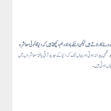
ے کار لاتے ہیں لیکن اسکے باوجود ہم دیکھتے ہیں کہ دنیا کا کوئی
معاشرہ
نظمی پیدانہ ہوتی ہو یہاں تک کہ دنیا کے جدید ترقی یافتہ معاشروں میں
اں ہوتی ہیں ۔