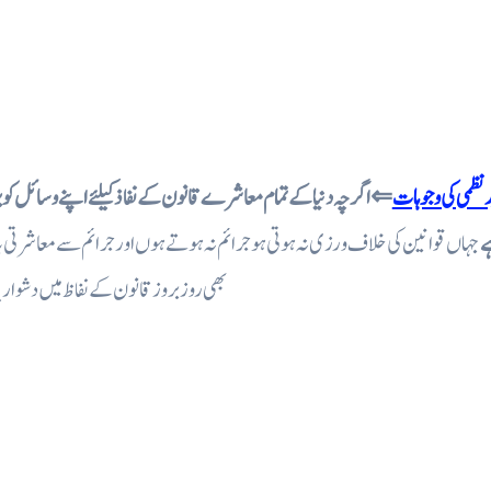
بد نظمی کی وجوہات
⇐ اگر چہ دنیا کے تمام معاشرے قانون کے نفاذ کیلئے اپنے وسائل کو بروئ
ے
جہاں قوانین کی خلاف ورزی نہ ہوتی ہو جرائم نہ ہوتے ہوں اور جرائم سے معاشرتی بد
بھی روز بروز قانون کے نفاظ میں دشواری