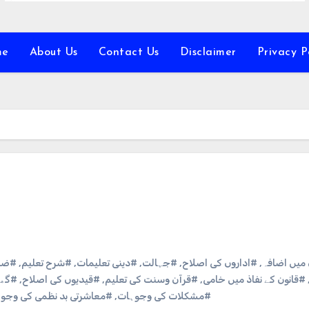
me
About Us
Contact Us
Disclaimer
Privacy P
ی میں اضافہ
,
#اداروں کی اصلاح
,
#جہالت
,
#دینی تعلیمات
,
#شرح تعلیم
,
#ضرو
#قانون کے نفاذ میں خامی
,
#قرآن وسنت کی تعلیم
,
#قیدیوں کی اصلاح
,
#گھر
#مشکلات کی وجوہات
,
#معاشرتی بد نظمی کی وجو