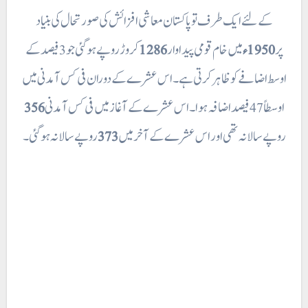
کے لئے ایک طرف تو پاکستان معاشی افزائش کی صورتحال کی بنیاد
پر
1950ء
میں خام قومی پیداوار
1286
کروڑ روپے ہوگئی جو 3 فیصد کے
اوسط اضافے کو ظاہر کرتی ہے۔ اس عشرے کے دوران فی کس آمدنی میں
اوسطاً 47 فیصد اضافہ ہوا۔ اس عشرے کے آغاز میں فی کس آمدنی
356
روپے سالانہ تھی اور اس عشرے کے آخر میں
373
روپے سالانہ ہوگئی۔