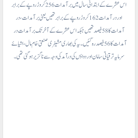
اس عشرے کے ابتدائی سال میں برآمدات 256 کروڑ روپے کے برابر
اور در آمدات 162 کروڑ روپے کے برابر تھیں یعنی برآمدات، در
آمدات کا 58 فیصد تھیں جبکہ اس عشرے کے آخر تک بر آمدات در
آمدات کا 56 فیصد رہ گئیں۔ یہ کی بھاری مشینری صنعتی خام مال ، اشیائے
سرمایہ ترقیاتی سامان اور دواؤں کی درآمد کی وجہ سے ناگزیر ہوگئی تھی۔