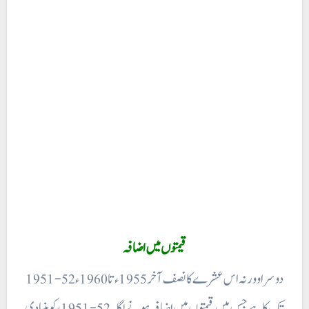
قیمتوں میں اضافہ
1951-52 دو سر او ورنہ اس عشرے کا نصف آخر 1955ء تا 1960ء
تک کا ہے جس میں قیمتوں میں اضافہ ہونے لگا۔ 52-1951ء کو بنیادی