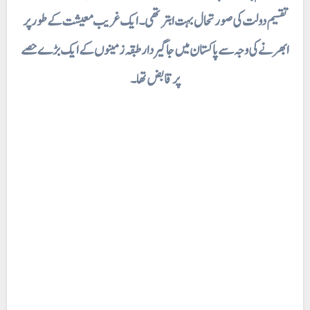
تقسیم دولت کی صورتحال بہت ابتر تھی۔ ایک غریب معیشت کے طور پر
ابھرنے کی وجہ سے پاکستان میں جاگیر دار طبقہ زمینوں کے ایک بڑے حصے
پر قابض تھا۔