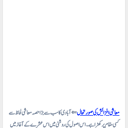
معاشی افزائش کی صورتحال
⇐آبادی کا سب سے بڑا حصہ معاشی لحاظ سے
کسی مقام پر کھڑا ہے۔ اس اصول کی روشنی میں اس عشرے کے آغاز میں