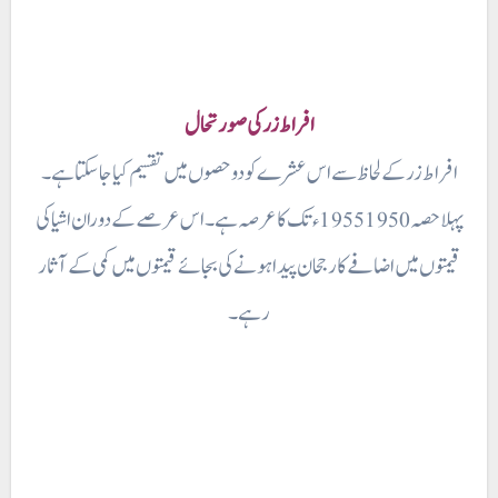
افراط زر کی صورتحال
افراط زر کے لحاظ سے اس عشرے کو دو حصوں میں تقسیم کیا جاسکتا ہے۔
پہلا حصہ 1950 1955 ء تک کا عرصہ ہے۔ اس عرصے کے دوران اشیا کی
قیمتوں میں اضافے کا رجحان پیدا ہونے کی بجائے قیمتوں میں کمی کے آثار
ر ہے۔