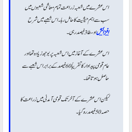
اس عشرے میں شعبہ زراعت تمام معاشی شعبوں میں
سب سے اہم حیثیت کا حامل رہا۔ اس شعبے میں شرح
افزائش
اوسطا 3 فیصد رہی۔
اس عشرے کے آغاز میں اس شعبہ پر بوجھ زیادہ تھا اور
عام قومی پیداوار کا تقریباً 60 فیصد کے برابر اس شعبے سے
حاصل ہوتا تھا۔
لیکن اس عشرے کے آخر تک قومی آمدنی میں زراعت کا
حصہ 50 فیصد رہ گیا۔