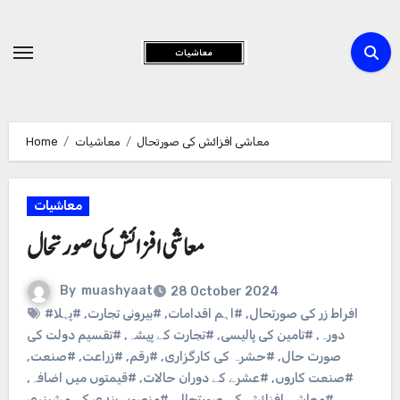
Skip
to
Content
معاشی افزائش کی صورتحال
معاشیات
Home
معاشیات
معاشی افزائش کی صورتحال
By
muashyaat
28 October 2024
#افراط زر کی صورتحال
,
#اہم اقدامات
,
#بیرونی تجارت
,
#پہلا
دورہ
,
#تامین کی پالیسی
,
#تجارت کے پیشہ
,
#تقسیم دولت کی
صورت حال
,
#حشرہ کی کارگزاری
,
#رقم
,
#زراعت
,
#صنعت
,
#صنعت کاروں
,
#عشرے کے دوران حالات
,
#قیمتوں میں اضافہ
,
#معاشی افزائش کی صورتحال
,
#منصوبہ بندی کی مشینری