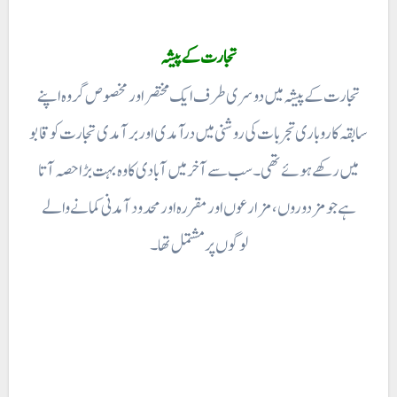
تجارت کے پیشہ
تجارت کے پیشہ میں دوسری طرف ایک مختصر اور مخصوص گروہ اپنے
سابقہ کا روباری تجربات کی روشنی میں درآمدی اور برآمدی تجارت کو قابو
میں رکھے ہوئے تھی۔
سب سے آخر میں آبادی کا وہ بہت بڑا حصہ آتا
ہے
جو مزدوروں، مزارعوں اور مقررہ اور محدود آمدنی کمانے والے
لوگوں پر مشتمل تھا۔