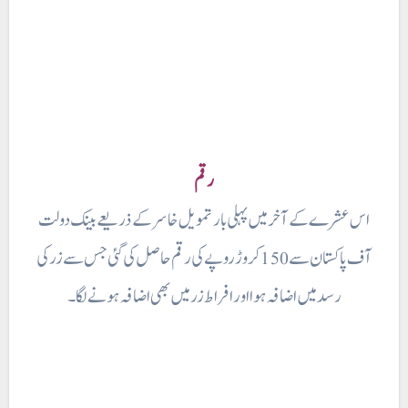
رقم
اس عشرے کے آخر میں پہلی بار تمویل خاسر کے ذریعے بینک دولت
آف پاکستان سے 150 کروڑ روپے کی رقم حاصل کی گئی جس سے زر کی
رسد میں اضافہ ہوا اور افراط زر میں بھی اضافہ ہونے لگا۔