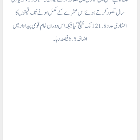
سال تصور کرتے ہوئے اس عشرے کے مکمل ہونے تک قیمتوں کا
اعشاری عدد 121.8 تک پہنچ گیا جبکہ اس دوران خام قومی پیداوار میں
اضافہ 6.5 فیصد رہا۔