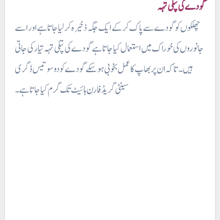
گودے کی پتلی تہہ
چھلکوں کو گودے سے پاک کر کے ایک جگہ ذخیرہ کر لیا جاتا ہے اور اسے
جانوروں کی خوراک میں استعمال کیا جاتا ہے گودے کی پتلی تہہ تیار کی جاتی
ہیں۔ تا کہ ان پر بھاپ کا عمل بخوبی ہو سکے گودے کو دو سو تیس ڈگری
سینٹی گریڈ فارن ہائیٹ تک گرم کیا جاتا ہے۔