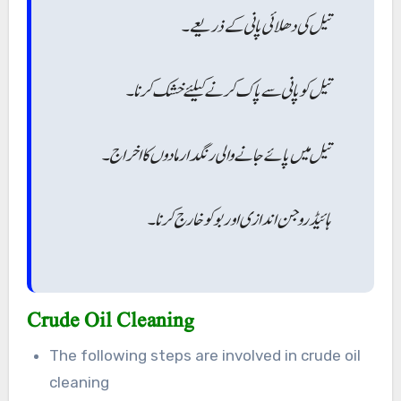
تیل کی دھلائی پانی کے ذریعے۔
تیل کو پانی سے پاک کرنے کیلئے خشک کرنا ۔
تیل میں پائے جانے والی رنگدار مادوں کا اخراج۔
ہائیڈ روجن اندازی اور بو کو خارج کرنا ۔
Crude Oil Cleaning
The following steps are involved in crude oil
cleaning