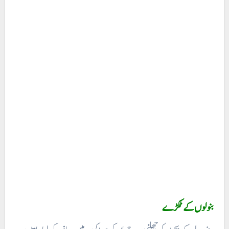
بنولوں کے ٹکڑے