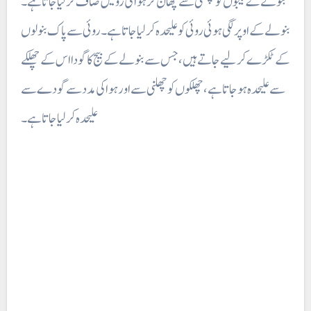
بنولے کے بیجوں کو چھلنی سے چھان کر ہوا کی رو میں صاف کر لیا جاتا ہے۔
بنولے کے اوپر لگی ہوئی روئی
کو علیحدہ کر لیا جاتا ہے۔ روئی سے پاک بنولوں
کے ٹکڑے کر لیے جاتے ہیں، جس سے بنولے کے بیج کا گودا اس کے چھلکے
سے علیحدہ ہو جاتا ہے، چھلکوں کو چھلنی سے اور ہوا کی مدد سے گودے سے
علیحدہ کر لیا جاتا ہے۔