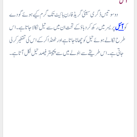
آئل
دو سو تیس ڈگری سینٹی گریڈ فارن ہائیٹ تک گرم کیے ہوئے گود ے
کو
آئل
پر یسر میں رکھ کر دباؤ کے تحت ان میں سے تیل نکالا جاتا ہے۔ اس
طرح نکالے ہوئے تیل کو چھانا جاتا ہے اور ٹھنڈا کر کے اس کی تقطیر کر لی
جاتی ہے۔ اس طریقے سے بنولے میں سے پچہتر فیصد تیل نکل آتا ہے۔