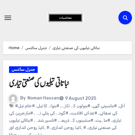
Skip
to
Content
نباتاتی تیلیوں کی صنعتی تیاری
جنرل سائنس
Home
جنرل سائنس
نباتاتی تیلیوں کی صنعتی تیاری
By
Noman Hassan
9 August 2025
#آئل
,
#بناسپتی گھی
,
#بنولوں کے ٹکڑے
,
#بنولے کا تیل
,
#خام تیل
کی صفائی
,
#غذائی افادیت
,
#گودے کی پتلی تہہ
,
#مارجرین کی
تیاری
,
#ماہیت
,
#مشینوں کے ذریعے
,
#ناسیر شدہ
,
#نباتاتی تیلیوں
کی صنعتی تیاری
,
#ہائیڈ روجن اندازی
,
#ہائیڈ روجن اندازی اور
تیلوں کو سختانا