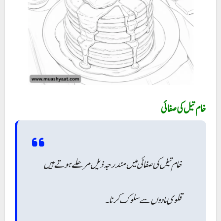
خام تیل کی صفائی میں مندرجہ ذیل مرحلے ہوتے ہیں
قلوی مادوں سے سلوک کرنا ۔