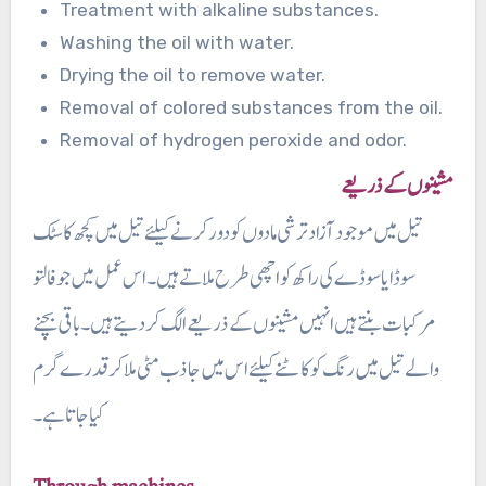
Treatment with alkaline substances.
Washing the oil with water.
Drying the oil to remove water.
Removal of colored substances from the oil.
Removal of hydrogen peroxide and odor.
مشینوں کے ذریعے
تیل میں موجود آزاد ترشی مادوں کو دور کرنے کیلئے تیل میں کچھ کاسٹک
سوڈایا سوڈے کی راکھ کو اچھی طرح ملاتے ہیں۔ اس عمل میں جو فالتو
مرکبات بنتے ہیں انہیں مشینوں کے ذریعے الگ کر دیتے ہیں۔ باقی بچنے
والے تیل میں رنگ کو کاٹنے کیلئے اس میں جاذب مٹی ملا کر قدرے گرم
کیا جاتا ہے۔