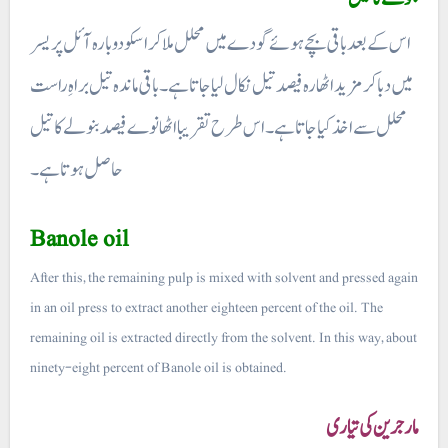
اس کے بعد باقی بچے ہوئے گودے میں محلل ملا کر اسکو دوبارہ آئل پر یسر
میں دبا کر مزید اٹھارہ فیصد تیل نکال لیا جاتا ہے۔ باقی ماندہ تیل براہِ راست
محلل سے اخذ کیا جاتا ہے۔ اس طرح تقریبا اٹھانوے فیصد بنولے کا تیل
حاصل ہوتا ہے۔
Banole oil
After this, the remaining pulp is mixed with solvent and pressed again
in an oil press to extract another eighteen percent of the oil. The
remaining oil is extracted directly from the solvent. In this way, about
ninety-eight percent of Banole oil is obtained.
مارجرین کی تیاری