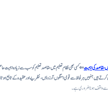
 میں مقاصد کی اہمیت
کسی بھی نظام تعلیم میں مقاصد تعلیم کو سب سے زیادہ اہمیت حاصل
رتے ہیں جنہیں ہر لحاظ سے قومی امنگوں آرزوؤں ، نظریے اور عقیدہ کے تابع ہوتا
سے واقف ہونا ضروری ہے۔