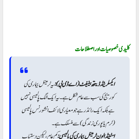
کلیدی خصوصیات اور اصطلاحات
ایکسلریٹڈ ڈیتھ بینیفٹ (اے ڈی بی ):
یہ ٹرمینل بیماری کی
کوریج کی سب سے عام شکل ہے۔ یہ ایک الگ پالیسی نہیں
ہے بلکہ ایک رائڈر ہے جو معیاری لائف انشورنس پالیسی
(ٹرم یا پوری زندگی) سے منسلک ہے۔
اسٹینڈ الون ٹرمینل بیماری کی پالیسی:
کم عام، لیکن دستیاب