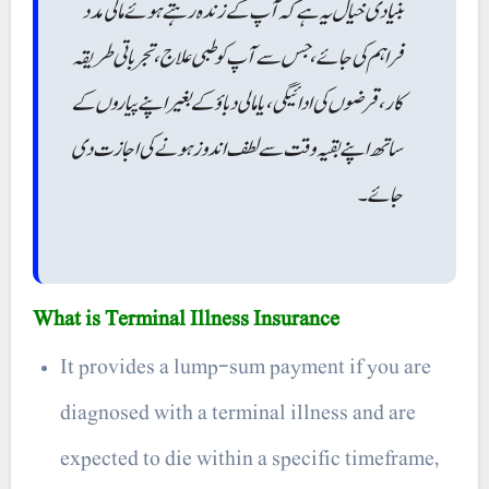
بنیادی خیال یہ ہے کہ آپ کے زندہ رہتے ہوئے مالی مدد
فراہم کی جائے، جس سے آپ کو طبی علاج، تجرباتی طریقہ
کار، قرضوں کی ادائیگی، یا مالی دباؤ کے بغیر اپنے پیاروں کے
ساتھ اپنے بقیہ وقت سے لطف اندوز ہونے کی اجازت دی
جائے۔
What is Terminal Illness Insurance
It provides a lump-sum payment if you are
diagnosed with a terminal illness and are
expected to die within a specific timeframe,