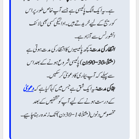
ہے۔ یہ ایک الگ پالیسی ہے جسے آپ خاص طور پر اس
کوریج کے لیے خریدتے ہیں۔ ادائیگی کسی بھی لائف
انشورنس سے آزاد ہے۔
انتظار کی مدت:
کچھ پالیسیوں کا انتظار کی مدت ہوتی ہے
) پالیسی شروع ہونے کے بعد اس
مثلاً، 30-90 دن
(
سے پہلے کہ آپ بیماری کا دعویٰ کر سکیں۔
بقا کی مدت:
یہ ایک شق ہے جس میں کہا گیا ہے کہ
دعویٰ
کے درست ہونے کے لیے آپ کو تشخیص کے بعد
مخصوص دنوں (مثلاً 14-30 دن) تک زندہ رہنا چاہیے۔