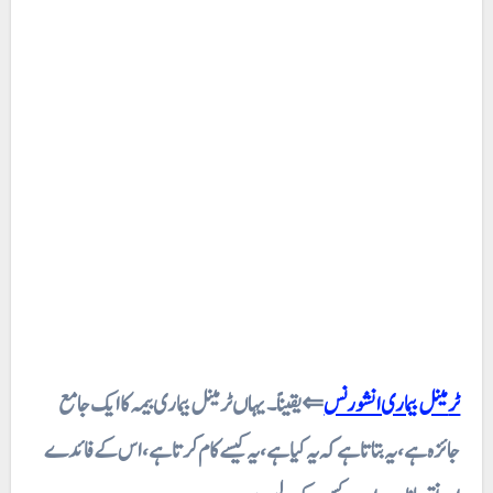
ٹرمینل بیماری انشورنس
⇐ یقیناً۔ یہاں ٹرمینل بیماری بیمہ کا ایک جامع
جائزہ ہے، یہ بتاتا ہے کہ یہ کیا ہے، یہ کیسے کام کرتا ہے، اس کے فائدے