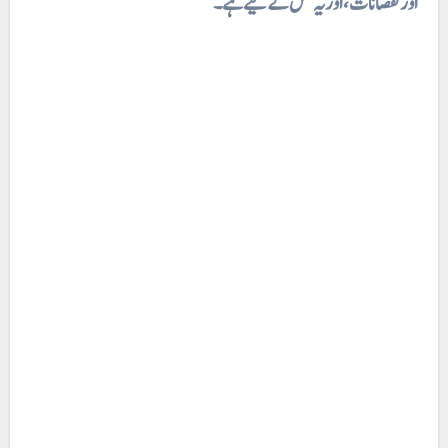
اور نقصانات، اور یہ کس کے لیے ہے۔