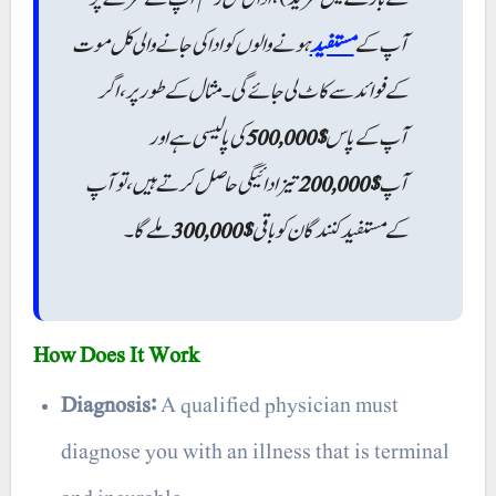
آپ کے
مستفید
ہونے والوں کو ادا کی جانے والی کل موت
کے فوائد سے کاٹ لی جائے گی۔ مثال کے طور پر، اگر
کی پالیسی ہے اور
$500,000
آپ کے پاس
تیز ادائیگی حاصل کرتے ہیں، تو آپ
$200,000
آپ
ملے گا۔
$300,000
کے مستفید کنندگان کو باقی
How Does It Work
Diagnosis:
A qualified physician must
diagnose you with an illness that is terminal