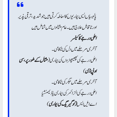
پالیسیاں ایسی بیماریوں کا احاطہ کرتی ہیں جو شدید، ترقی پذیر
اور ناقابل علاج ہیں۔ عام مثالوں میں شامل ہیں
اعلی درجے کا کینسر
آخری مرحلے میں دل کی ناکامی۔
اعلی درجے کی پھیپھڑوں کی بیماری (
مثال کے طور پر، سی
)
او پی ڈی
آخری مرحلے میں جگر کی ناکامی۔
اعلی درجے کی الزائمر کی بیماری یا ڈیمنشیا
)
(لو گیریگ کی بیماری
اےایل ایس