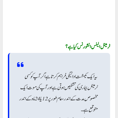
ٹرمینل الینس انشورنس کیا ہے؟
یہ ایک یکمشت ادائیگی فراہم کرتا ہے اگر آپ کو کسی
ٹرمینل بیماری کی تشخیص ہوتی ہے اور آپ کی موت ایک
مخصوص مدت کے اندر، عام طور پر 12 یا 24 ماہ کے اندر
متوقع ہے۔