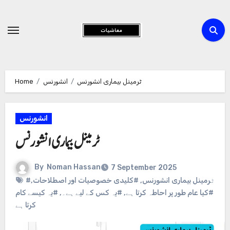
Skip
to
Content
Home
انشورنس
ٹرمینل بیماری انشورنس
انشورنس
ٹرمینل بیماری انشورنس
By
Noman Hassan
7 September 2025
,
#کلیدی خصوصیات اور اصطلاحات
,
#ٹرمینل بیماری انشورنس
#یہ کیسے کام
,
#یہ کس کے لیے ہے۔
,
#کیا عام طور پر احاطہ کرتا ہے
کرتا ہے