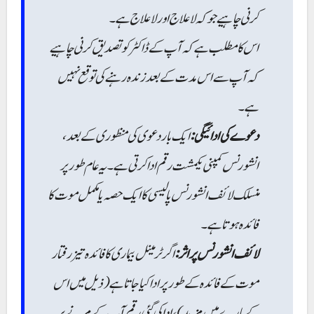
کرنی چاہیے جو کہ لاعلاج اور لاعلاج ہے۔
اس کا مطلب ہے کہ آپ کے ڈاکٹر کو تصدیق کرنی چاہیے
کہ آپ سے اس مدت کے بعد زندہ رہنے کی توقع نہیں
ہے۔
دعوے کی ادائیگی:
ایک بار دعوی کی منظوری کے بعد،
انشورنس کمپنی یکمشت رقم ادا کرتی ہے۔ یہ عام طور پر
منسلک لائف انشورنس پالیسی کا ایک حصہ یا مکمل موت کا
فائدہ ہوتا ہے۔
لائف انشورنس پر اثر:
اگر ٹرمینل بیماری کا فائدہ تیز رفتار
موت کے فائدہ کے طور پر ادا کیا جاتا ہے (ذیل میں اس
کے بارے میں مزید)، ادا کی گئی رقم آپ کے مرنے پر