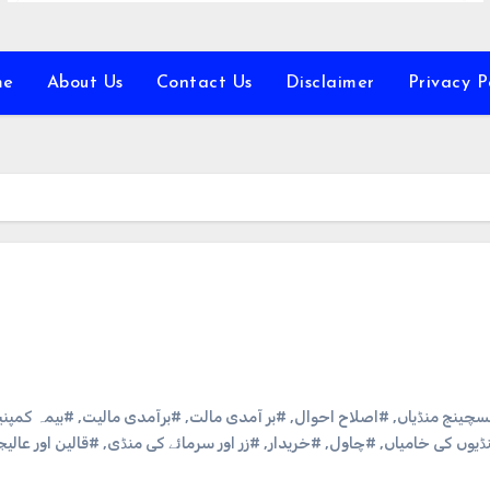
me
About Us
Contact Us
Disclaimer
Privacy P
کسچینج منڈیاں
,
#اصلاح احوال
,
#بر آمدی مالت
,
#برآمدی مالیت
,
#بیمہ کمپنی
ڈیوں کی خامیاں
,
#چاول
,
#خریدار
,
#زر اور سرمائے کی منڈی
,
#قالین اور عالیج