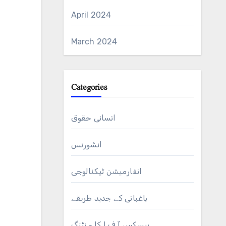
April 2024
March 2024
Categories
انسانی حقوق
انشورنس
انفارمیشن ٹیکنالوجی
باغبانی کے جدید طریقے
بیسکس آ ف ا کا و نٹنگ