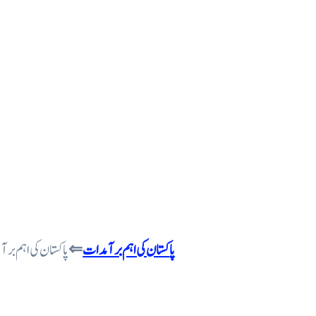
پاکستان کی اہم برآمدات
⇐
پاکستان کی اہم ب