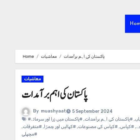
Ho
پاکستان کی اہم برآمدات
معاشیات
Home
معاشیات
پاکستان کی اہم برآمدات
By
muashyaat
5 September 2024
اں
,
#پاکستان کی اہم برآمدات
,
#پاکستان میں زرا اور سرمائے
ے
,
#کپاس
,
#کپاس کی مصنوعات
,
#کھالیں اور چمڑا
,
#متفرقات
,
#مچھلی