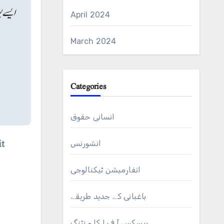
ایسے پ
April 2024
March 2024
Categories
انسانی حقوق
it
انشورنس
انفارمیشن ٹیکنالوجی
باغبانی کے جدید طریقے
بیسکس آ ف ا کا و نٹنگ