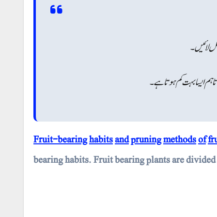
ھل لائیں۔
ہم ایسا بہت کم ہوتا ہے۔
Fruit-bearing
habits
and
pruning
methods
of
fr
bearing habits. Fruit bearing plants are divided