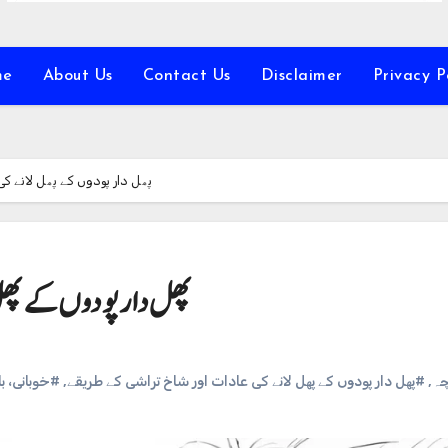
me
About Us
Contact Us
Disclaimer
Privacy P
پھل دار پودوں کے پھل لانے ک
پھل دار پودوں کے پھل
خوبانی، با
,
#پھل دار پودوں کے پھل لانے کی عادات اور شاخ تراشی کے طریقے
,
#ہ