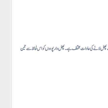
⇐  لانے کی عادات مختلف ہے ۔ پھل دار پودوں کو اس لحاظ سے تین