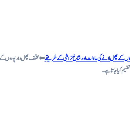
ر پودوں کے پھل لانے کی عادات اور شاخ تراشی کے طریقے
مختلف پھل دار پودوں کے پھل
سیم کیا جاتا ہے۔