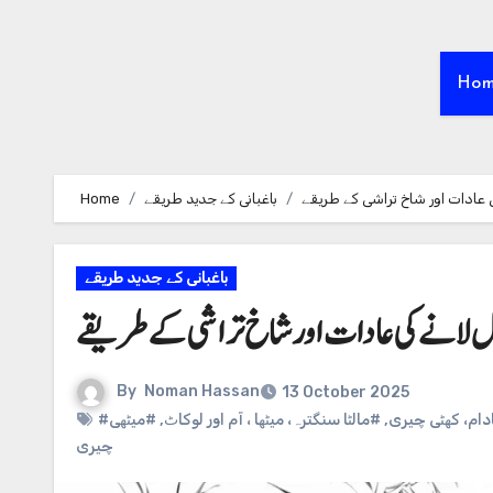
Ho
Home
باغبانی کے جدید طریقے
ی عادات اور شاخ تراشی کے طریقے
باغبانی کے جدید طریقے
 لانے کی عادات اور شاخ تراشی کے طریقے
By
Noman Hassan
13 October 2025
#میٹھی
,
#مالٹا سنگترہ، میٹھا ، آم اور لوکاٹ
,
#دام، کھٹی چیری
چیری