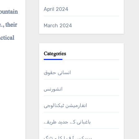
April 2024
mountain
., their
March 2024
ctical
Categories
انسانی حقوق
انشورنس
انفارمیشن ٹیکنالوجی
باغبانی کے جدید طریقے
بیسکس آ ف ا کا و نٹنگ