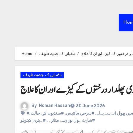
Ho
Home
باغبانی کے جدید طریقے
ار درختوں کے کیڑے اور ان کا علاج
باغبانی کے جدید طریقے
ی پھلدار درختوں کے کیڑے اور ان کا علاج
By
Noman Hassan
30 June 2026
,
#سنڈیوں کی حالت
,
#سرخی مائٹیس
,
#ں پھول آنے سے پہلے
#ہیٹری کیٹرپلر
,
#شارٹ ہول بور رسے متاثر ہ