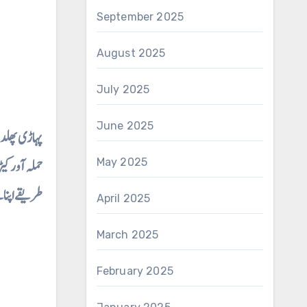
September 2025
August 2025
July 2025
June 2025
پہاڑی پھلدار درختوں کے کیڑے اور ان کا علاج ⇐ پہاڑی علاقوں کے پھل دار درختوں یعنی با دام، سیب، اخروٹ، خوبانی، آلوچہ ، چیری، آڑو، ناشپاتی پلم زرد آلو وغیرہ ۔
حملہ آور کی
May 2025
طریقے اپنا
April 2025
March 2025
February 2025