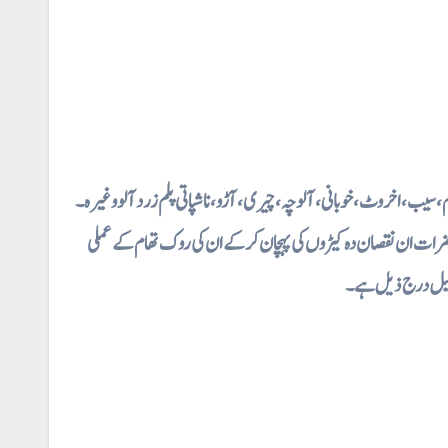
ضرات ان نقصان دہ کیڑوں کی پہچان کر کے ان کی روک تھام کے عملی
صیل درج ذیل ہے ۔