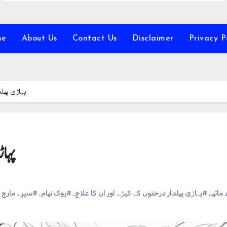
me
About Us
Contact Us
Disclaimer
Privacy P
پہاڑی پھلد
پہاڑ
سپرے مارچ می
,
#روک تھام
,
#پہاڑی پھلدار درختوں کے کیڑے اور ان کا علاج
,
# ماتھ