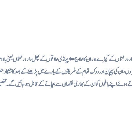
ڑوں، ان کی پہچان اور روک تھام کے طریقوں کے بارے میں پڑھنے کے بعد کاشتکار ح
تے ہوئے اپنے باغوں کو ان کے بھاری نقصان سے بچانے کے قابل ہو جائیں گے۔ تف