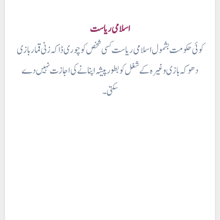
اسلامی ریاست
کوئی حکومت بشمول اسلامی ریاست کسی شخص کو چوری ڈاکہ زنی قمار بازی
دھوکہ بازی وغیرہ کے شغل کو بطور پیشہ اپنانے کی اجازت نہیں دے
سکتی۔