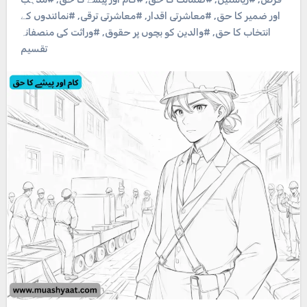
اور ضمیر کا حق
,
#معاشرتی اقدار
,
#معاشرتی ترقی
,
#نمائندوں کے
انتخاب کا حق
,
#والدین کو بچوں پر حقوق
,
#وراثت کی منصفانہ
تقسیم