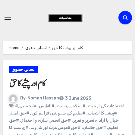
Skip
to
Content
کام اور پیشے کا حق
انسانی حقوق
Home
انسانی حقوق
کام اور پیشے کا حق
By
Noman Hassan
3 June 2025
#اجتماعات کی اہمیت
,
#اسلامی ریاست
,
#الاؤنس
,
#انجمنیں
,
#پیشے کا انتخاب
,
#تعلیم کی سہولتیں فراہم کرنا
,
#حق اظہار
خیال یا آزادی تحریر و تقریر
,
#حق انجمن سازی و اجتماع
,
#حق
تعلیم
,
#حق خاندان
,
#حق ناموس عزت اور شہرت
,
#ریاست کا
فرض
,
#ریاستیں
,
#ضمانت کا حق
,
#کام اور پیشے کا حق
,
#مذہب