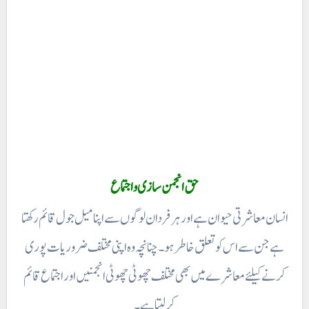
حق انجمن سازی و اجتماع
انسان معاشرتی حیوان ہے اور ہر فردان لوگوں سے اپنا میل جول قائم رکھتا
ہے جن سے اس کو تعلق خاطر ہو۔ چنانچہ وہ اپنی مختلف ضروریات پوری
کرنے کیلئے معاشرے میں بھی مختلف چھوٹی چھوٹی انجمنیں اور اجتماع قائم
کر لیتا ہے۔