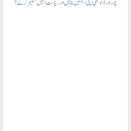
چور اور ڈاکو بھی اپنی انجمنیں بنالیں اور ریاست انہیں تسلیم کرلے؟