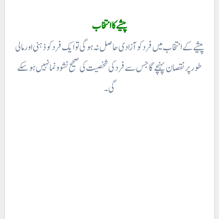
پیشے کا انتخاب
پیشے کے انتخاب میں فرد کو آزادی حاصل نہ ہوگی تو ایک فرد کو ذہنی اور مالی
طور پر نقصان پہنچے گا جس سے فرد کی شخصیت کی صحیح نشو و نما نہیں ہو سکے
گی ۔