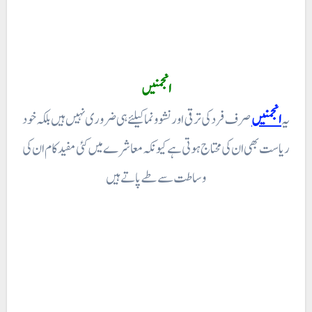
انجمنیں
یہ
انجمنیں
صرف فرد کی ترقی اور نشو و نما کیلئے ہی ضروری نہیں ہیں بلکہ خود
ریاست بھی ان کی محتاج ہوتی ہے کیونکہ معاشرے میں کئی مفید کام ان کی
وساطت سے طے پاتے ہیں