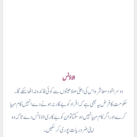
الاؤنس
دوسرا خود معاشرہ اس کی اعلیٰ صلاحیتوں سے کوئی فائدہ نہ اٹھا سکے گا۔
حکومت کا فرض یہ بھی ہے کہ افراد کو بے کار نہ ہونے دے انہیں کام مہیا
کرے اور اگر کام مہیا نہیں ہو سکتا تو ان کو بے کاری الاؤنس دے تا کہ وہ
اپنی ضروریات پوری کرسکیں ۔