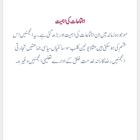
اجتماعات کی اہمیت
موجودہ زمانہ میں ان اجتماعات کی اہمیت اور بڑھ گئی ہے۔ یہ انجمنیں اس
قسم کی ہو سکتی ہیں مثلا یونین کلب سوسائٹیاں سیاسی جماعتیں تجارتی
انجمنیں رضا کارانہ خدمت خلق کے ادارے تعلیمی انجمنیں وغیرہ ۔