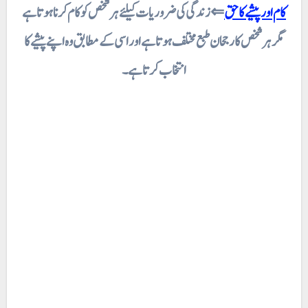
کام اور پیشے کا حق
⇐ زندگی کی ضروریات کیلئے ہر شخص کو کام کرنا ہوتا ہے
مگر ہر شخص کا رجحان طبع مختلف ہوتا ہے اور اسی کے مطابق وہ اپنے پیشے کا
انتخاب کرتا ہے۔