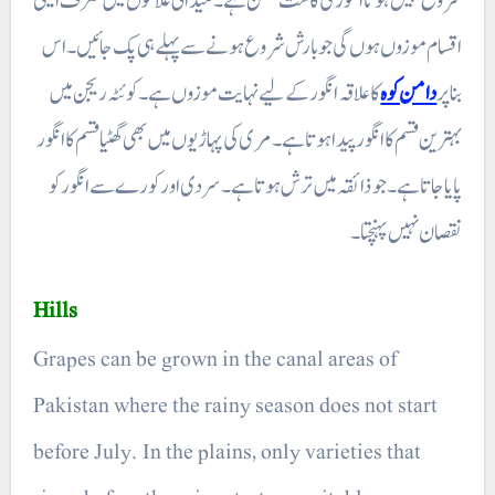
شروع نہیں ہوتا انگور کی کاشت ممکن ہے۔ میدانی علاقوں میں صرف ایسی
اقسام موزوں ہوں گی جو بارش شروع ہونے سے پہلے ہی پک جائیں۔ اس
بنا پر
دامن کوہ
کا علاقہ انگور کے لیے نہایت موزوں ہے۔ کوئٹہ ریجن میں
بہترین قسم کا ا نگور پیدا ہوتا ہے۔ مری کی پہاڑیوں میں بھی گھٹیاقسم کا انگور
پایا جاتا ہے۔ جو ذائقہ میں ترش ہوتا ہے ۔ سردی اور کورے سے انگور کو
نقصان نہیں پہنچتا۔
Hills
Grapes can be grown in the canal areas of
Pakistan where the rainy season does not start
before July. In the plains, only varieties that