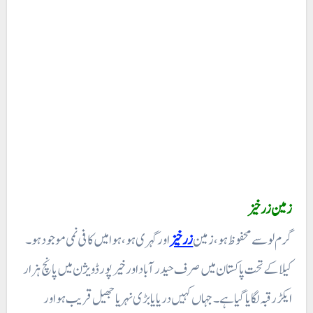
زمین زرخیز
گرم لو سے محفوظ ہو، زمین
زرخیز
اور گہری ہو، ہوا میں کافی نمی موجود ہو۔
کیلا کے تحت پاکستان میں صرف حیدر آباد اور خیر پور ڈویژن میں پانچ ہزار
ایکڑ رقبہ لگایا گیا ہے۔ جہاں کہیں دریایا بڑی نہریا جھیل قریب ہو اور