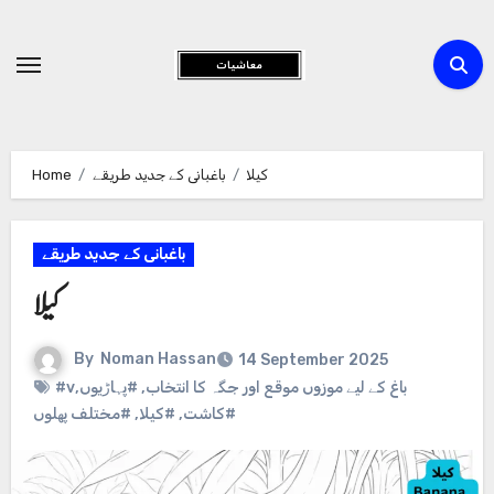
Skip
to
Content
Home
باغبانی کے جدید طریقے
کیلا
باغبانی کے جدید طریقے
کیلا
By
Noman Hassan
14 September 2025
,
#پہاڑیوں
,
#vباغ کے لیے موزوں موقع اور جگہ کا انتخاب
#مختلف پھلوں
,
#کیلا
,
#کاشت