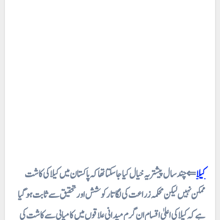
⇐ چند سال پیشتر یہ خیال کیا جاسکتا تھا کہ پاکستان میں کیلا کی کاشت
ممکن نہیں لیکن محکمہ زراعت کی لگا تار کوشش اور تحقیق سے ثابت ہو گیا
ہے کہ کیلا کی اعلیٰ اقسام ان گرم میدانی علاقوں میں کامیابی سے کاشت کی