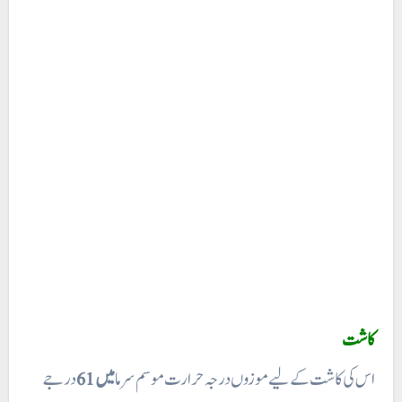
کاشت
اس کی کاشت کے لیے موزوں درجہ حرارت موسم سرما
میں61
درجے