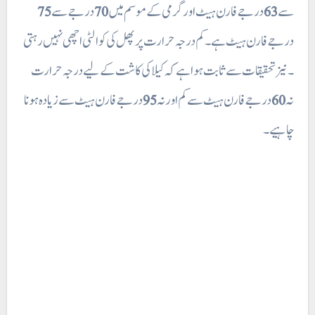
75
درجے سے
70
درجے فارن ہیٹ اور گرمی کے موسم میں
63
سے
درجے فارن ہیٹ ہے ۔ کم درجہ حرارت پر پھل کی کوالٹی اچھی نہیں رہتی
۔ نیز تحقیقات سے ثابت ہوا ہے کہ کیلا کی کاشت کے لیے درجہ حرارت
درجے فارن ہیٹ سے زیادہ ہونا
95
درجے فارن ہیٹ سے کم اور نہ
60
نہ
چاہیے۔