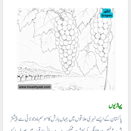
پہاڑیوں
پاکستان کے ایسے نہری علاقوں میں جہاں بارش کا موسم ماہ جولائی سے پیشتر