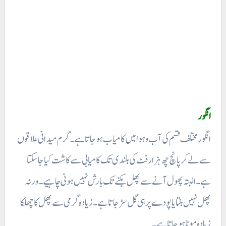
انگور
انگور مختلف قسم کی آب و ہوا میں کامیاب ہو جاتا ہے۔ گرم میدانی علاقوں
سے لے کر پانچ چھ ہزارفٹ کی بلندی تک کامیابی سے کاشت کیا جا سکتا
ہے۔ البتہ پھول آنے سے پھل بکنے تک بارش نہیں ہونی چاہیے ۔ ورنہ
پھل نہیں بنتا یا پودے پر ہی گل سڑ جاتا ہے۔ زیادہ گرمی سے پھل کا چھلکا
زیادہ موٹا ہو جاتا ہے۔