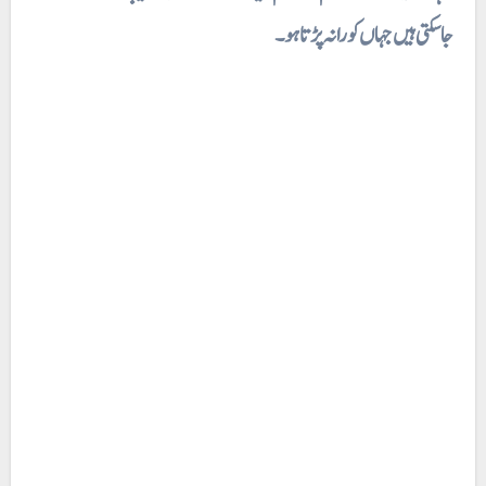
جاسکتی ہیں جہاں کورا نہ پڑتا ہو۔