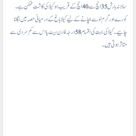
انچ کے قریب ہو کیلا کی کاشت ممکن ہے ۔
40
انچ سے
35
سالانہ بارش
کورے اور گرم لو سے بچانے کے لیے کیلا باغ کے درمیانی حصہ میں لگانا
درجہ فارن ہیٹ یا اس سے کم سردی سے
58
چاہیے۔ کیلا کی بہت کی اقسام
متاثر ہوتی ہیں۔