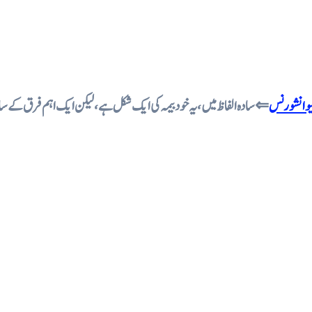
یو انشورنس
سادہ الفاظ میں، یہ خود بیمہ کی ایک شکل ہے، لیکن ایک اہم فرق کے ساتھ