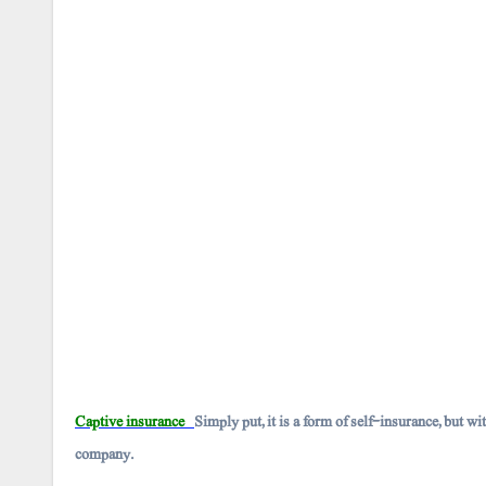
Captive insurance
Simply put, it is a form of self-insurance, but wi
company.