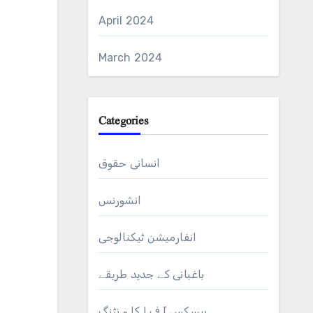
April 2024
March 2024
Categories
انسانی حقوق
انشورنس
انفارمیشن ٹیکنالوجی
باغبانی کے جدید طریقے
بیسکس آ ف ا کا و نٹنگ