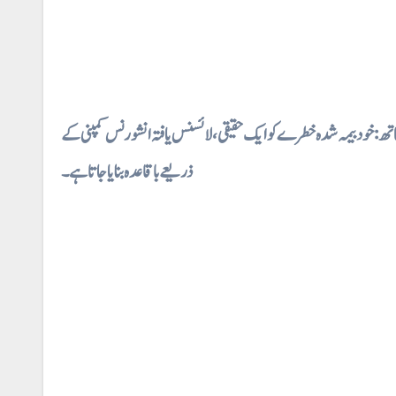
⇐ : خود بیمہ شدہ خطرے کو ایک حقیقی، لائسنس یافتہ انشورنس کمپنی کے
ذریعے باقاعدہ بنایا جاتا ہے۔