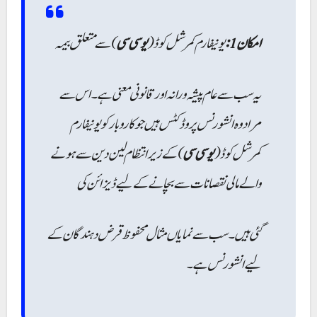
امکان 1:
یونیفارم کمرشل کوڈ (
یو سی سی
) سے متعلق بیمہ
یہ سب سے عام پیشہ ورانہ اور قانونی معنی ہے۔ اس سے
مراد وہ انشورنس پروڈکٹس ہیں جو کاروبار کو یونیفارم
کمرشل کوڈ (
یو سی سی
) کے زیر انتظام لین دین سے ہونے
والے مالی نقصانات سے بچانے کے لیے ڈیزائن کی
گئی ہیں۔ سب سے نمایاں مثال محفوظ قرض دہندگان کے
لیے انشورنس ہے۔