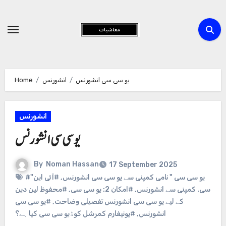
Skip
to
Content
Home
انشورنس
یو سی سی انشورنس
انشورنس
یو سی سی انشورنس
By
Noman Hassan
17 September 2025
#آئی این
,
#"یو سی سی " نامی کمپنی سے یو سی سی انشورنس
#محفوظ لین دین
,
#امکان 2: یو سی سی
,
سی. کمپنی سے انشورنس
#یو سی سی
,
کے لیے یو سی سی انشورنس تفصیلی وضاحت
#یونیفارم کمرشل کوڈیو سی سی کیا ہے؟
,
انشورنس