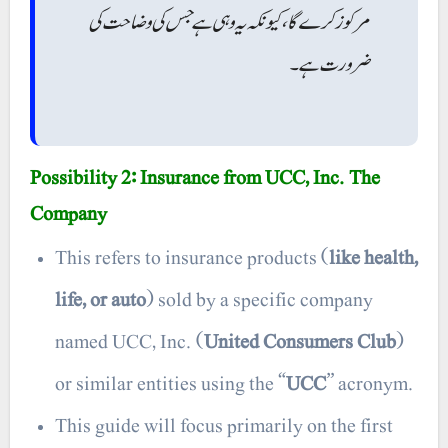
مرکوز کرے گا، کیونکہ یہ وہی ہے جس کی وضاحت کی
ضرورت ہے۔
Possibility 2: Insurance from UCC, Inc. The
Company
This refers to insurance products (
like health,
life, or auto
) sold by a specific company
named UCC, Inc. (
United Consumers Club
)
or similar entities using the “
UCC
” acronym.
This guide will focus primarily on the first