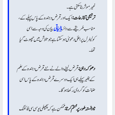
غیر موثر بنا سکتی ہے۔
ترجیحی تنازعات:
ایک اور قرض دہندہ کے پاس پہلے کے،
مناسب طریقے سے دائر
مالیاتی
بیان کی وجہ سے اسی
کولیٹرل پر اعلیٰ دعویٰ ہوسکتا ہے جو تلاش میں چھوٹ گیا
تھا۔
دھوکہ دہی:
قرض لینے والے نے نئے قرض دہندہ کے علم
کے بغیر پہلے ہی ایک دوسرے قرض دہندہ کے پاس اسی
ضمانت کو گروی رکھا ہو گا۔
نادانستہ طور پر ختم کرنا:
ممکن ہے کہ پچھلی یو سی سی فائلنگ