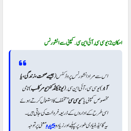
امکان 2: یو سی سی, آئی این سی. کمپنی سے انشورنس
اس سے مراد انشورنس پروڈکٹس (
جیسے صحت، زندگی، یا
آٹ
و)یو سی سی ، آئی این سی . (
یونائیٹڈ کنزیومر کلب
) نامی
مخصوص کمپنی یا “
یو سی سی
” مخفف کا استعمال کرتے ہوئے
اسی طرح کے اداروں کے ذریعہ فروخت کی جاتی ہیں۔
یہ گائیڈ بنیادی طور پر پہلے اور زیادہ
پیچیدہ
معنی پر توجہ