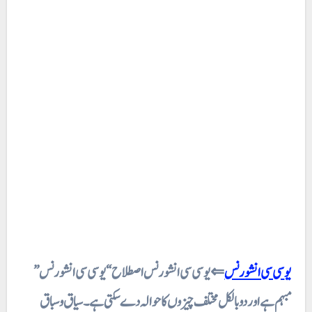
یو سی سی انشورنس
⇐ یو سی سی انشورنس اصطلاح “یو سی سی انشورنس”
مبہم ہے اور دو بالکل مختلف چیزوں کا حوالہ دے سکتی ہے۔ سیاق و سباق