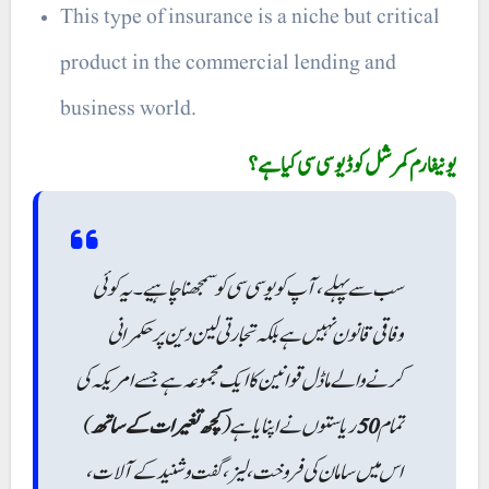
This type of insurance is a niche but critical
product in the commercial lending and
business world.
یونیفارم کمرشل کوڈیو سی سی کیا ہے؟
سب سے پہلے، آپ کو یو سی سی کو سمجھنا چاہیے۔ یہ کوئی
وفاقی قانون نہیں ہے بلکہ تجارتی لین دین پر حکمرانی
کرنے والے ماڈل قوانین کا ایک مجموعہ ہے جسے امریکہ کی
)
کچھ تغیرات کے ساتھ
ریاستوں نے اپنایا ہے (
50
تمام
اس میں سامان کی فروخت، لیز، گفت و شنید کے آلات،