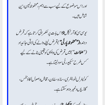
اور اس موضوع کے لیے سب سے اہم، محفوظ لین دین
شامل ہیں۔
اس بات پر حکمرانی کرتا ہے کہ قرض
9
یو سی سی کا آرٹیکل
دہندہ
(“محفوظ پارٹی”
) قرض لینے والے کی ذاتی جائیداد
“) میں قرض کی واپسی کو یقینی بنانے کے لیے
ضمانت
(“
کس طرح سیکیورٹی سود لیتا ہے۔
کولیٹرل انوینٹری، سازوسامان، قابل وصول اکاؤنٹس،
گاڑیاں وغیرہ ہو سکتا ہے۔