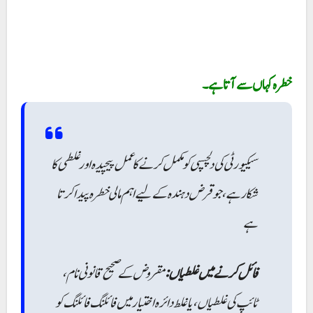
خطرہ کہاں سے آتا ہے۔
سیکیورٹی کی دلچسپی کو مکمل کرنے کا عمل پیچیدہ اور غلطی کا
شکار ہے، جو قرض دہندہ کے لیے اہم مالی خطرہ پیدا کرتا
ہے
فائل کرنے میں غلطیاں:
مقروض کے صحیح قانونی نام،
ٹائپ کی غلطیاں، یا غلط دائرہ اختیار میں فائلنگ فائلنگ کو