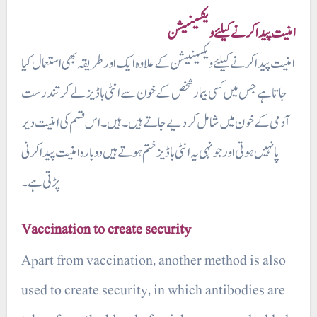
امنیت پیدا کرنے کیلئے ویکسینیشن
امنیت پیدا کرنے کیلئے ویکسینیشن کے علاوہ ایک اور طریقہ بھی استعمال کیا
جاتا ہے جس میں کسی بیمار شخص کے خون سے انٹی باڈیز لے کر تندرست
آدمی کے خون میں شامل کر دیے جاتے ہیں۔ ہیں۔ اس قسم کی امنیت دیر
پا نہیں ہوتی اور جو نہی یہ انٹی باڈیز ختم ہوتے ہیں دوبارہ امنیت پیدا کرنی
پڑتی ہے۔
Vaccination to create security
Apart from vaccination, another method is also
used to create security, in which antibodies are