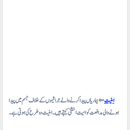
امنیت
⇐بیماریاں پیدا کرنے والے جراثیموں کے خلاف جسم میں پیدا
ہونے والی مدافعت کو امیت استثنیٰ کہتے ہیں۔ امنیت دو طرح کی ہوتی ہے۔