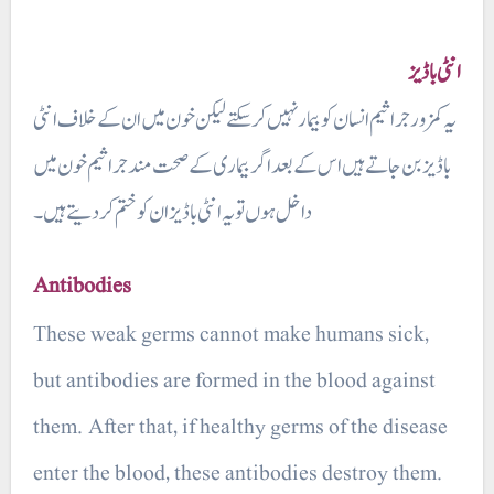
انٹی باڈیز
یہ کمزور جراثیم انسان کوبیمارنہیں کر سکتے لیکن خون میں ان کے خلاف انٹی
باڈیز بن جاتے ہیں اس کے بعد اگر بیماری کے صحت مند جراثیم خون میں
داخل ہوں تو یہ انٹی باڈیز ان کو ختم کر دیتے ہیں۔
Antibodies
These weak germs cannot make humans sick,
but antibodies are formed in the blood against
them. After that, if healthy germs of the disease
enter the blood, these antibodies destroy them.