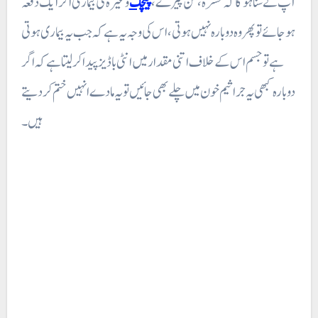
آپ نے سنا ہوگا کہ خسرہ، کن پیڑے،
چیچک
وغیرہ کی بیماری اگر ایک دفعہ
ہو جائے تو پھر وہ دوبارہ نہیں ہوتی ، اس کی وجہ یہ ہے کہ جب یہ بیماری ہوتی
ہے تو جسم اس کے خلاف اتنی مقدار میں انٹی باڈیز پیدا کر لیتا ہے کہ اگر
دوبارہ کبھی یہ جراثیم خون میں چلے بھی جائیں تو یہ مادے انہیں ختم کر دیتے
ہیں۔