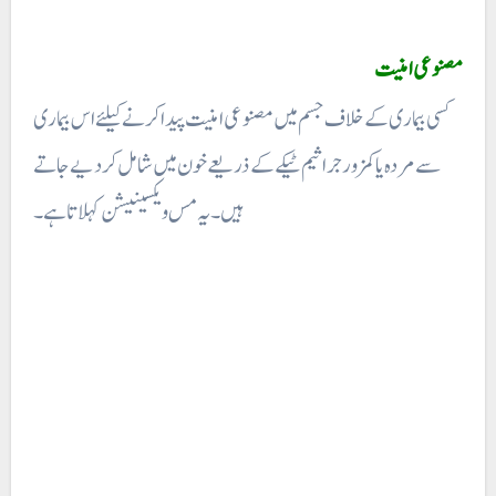
مصنوعی امنیت
کسی بیماری کے خلاف جسم میں مصنوعی امنیت پیدا کرنے کیلئے اس بیماری
سے مردہ یا کمزور جراثیم ٹیکے کے ذریعے خون میں شامل کر دیے جاتے
ہیں۔ یہ مس ویکسینیشن کہلاتا ہے۔