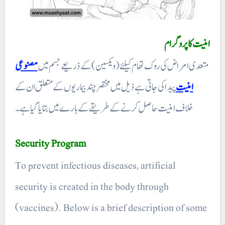
امنیت کا پروگرام
متعدی امراض کی روک تھام کیلئے (ویکسین) کے ذریعے جسم میں
مصنوعی
امنیت
پیدا کی جاتی ہے ذیل میں مختصر چند بیماریوں کے متعلق ان کے
خلاف امنیت حاصل کرنے کے طریقے کے بارے میں بتایا گیا ہے۔
Security Program
To prevent infectious diseases, artificial
security is created in the body through
(vaccines). Below is a brief description of some