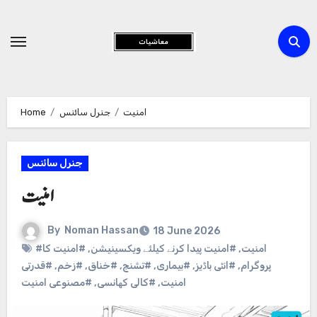
Skip
to
Content
Home
جنرل سائنس
امنیت
جنرل سائنس
امنیت
By
Noman Hassan
18 June 2026
#امنیت کا
,
#امنیت پیدا کرنے کیلئے ویکسینیشن
,
#امنیت
#قدرتی
,
#زخم
,
#خناق
,
#تشنج
,
#بیماری
,
#انٹی باڈیز
,
پروگرام
#مصنوعی امنیت
,
#کالی کھانسی
,
امنیت