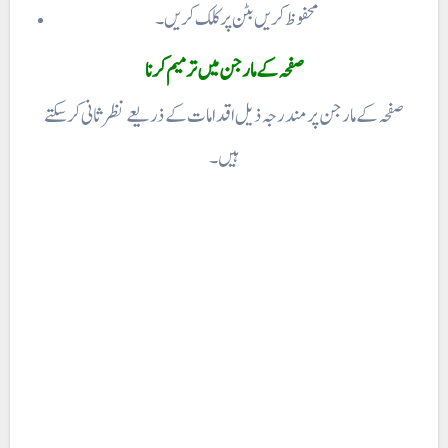
محفوظ کریں بٹن پر کلک کریں۔
صفحہ کے مارجن پر مندرجہ ذیل اقدامات کے ذریعے نظر ثانی کر سکتے
ہیں۔