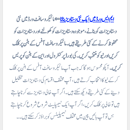
ایم ایس ورڈ میں ایک نئی دستاویز بنانا
⇐ مائیکروسافٹ ورڈ میں نئی
دستاویزات کو بنانے ، موجودہ دستاویزات کو کھولنے اور دستاویزات کو
محفوظ کرنے کے کئی طریقے ہیں۔ مائیکروسافٹ آفس کے بٹن پر کلک
کریں اور نیو کو منتخب کریں۔ کی بورڈ پر کنٹرول اور این کے بٹن کو پریس
کریں۔
آپکو محسوس ہوگا کہ جب آپ مائیکرو سافٹ آفس کے بٹن پر کلک
کر کے نیو کا انتخاب کرتے ہیں، آپ مختلف اقسام کی دستاویزات تشکیل
دینے کے کئی طریقے دیکھ سکتے ہیں۔ اگر آپ خالی دستاویز سے کرنا چاہتے
ہیں تو خالی پر کلک کریں، اگر آپ ایک ٹیمپلیٹ شروع شروع کرنا چاہتے
ہں تو آپ بائیں پین میں مختلف ٹیمپلیٹس کو براؤز کرسکتے ہیں۔۔