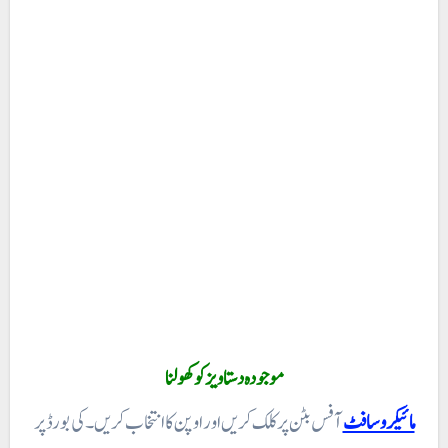
موجودہ دستاویز کو کھولنا
مائیکروسافٹ
آفس بٹن پر کلک کریں اور اوپن کا انتخاب کریں۔ کی بورڈ پر