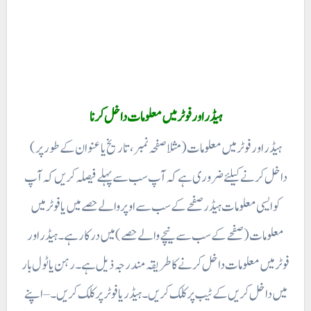
ہیڈر اور فوٹر میں معلومات داخل کرنا
ہیڈر اور فوٹر میں معلومات ( مثلا صفحہ نمبر، تاریخ یا عنوان کے طور پر )
داخل کرنے کیلئے ضروری ہے کہ آپ سب سے پہلے فیصلہ کریں کہ آپ
کو ایسی معلومات ہیڈرصفحے کے سب سے اوپر والے حصے میں یا فوٹر میں
معلومات (صفحے کے سب سے نیچے والے حصے ) میں درکار ہے۔ ہیڈر اور
فوٹر میں معلومات داخل کرنے کا طریقہ مندرجہ ذیل ہے۔ رہن یا ٹول بار
میں داخل کریں کے ٹیب پر کلک کریں۔ ہیڈر یا فوٹر پر کلک کریں۔ – اپنے