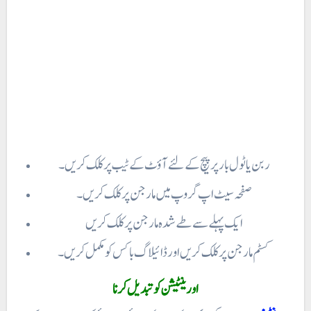
ربن یا ٹول بار پر پیچ کے لئے آؤٹ کے ٹیب پر کلک کریں۔
صفحہ سیٹ اپ گروپ میں مارجن پر کلک کریں۔
ایک پہلے سے طے شدہ مارجن پر کلک کریں
کسٹم مارجن پر کلک کریں اور ڈائیلاگ باکس کو مکمل کریں ۔