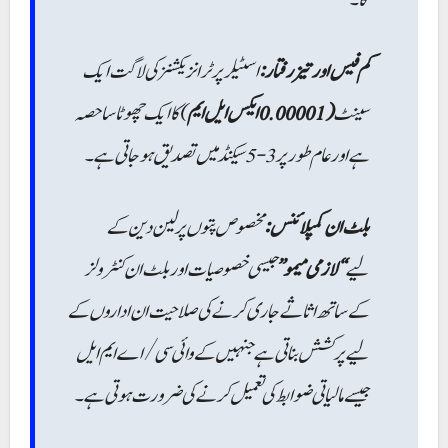
گا۔
کم فیس اور تیز رفتار:
اسٹیلر پر ٹرانزیکشنز کی لاگت ایک
سینٹ
(0.00001ایکس ایل ایم
) کا ایک چھوٹا سا حصہ
ہے اور عام طور پر 3-5 سیکنڈ میں تصدیق ہوجاتی ہے۔
بلٹ ان کمپلائنس:
مخصوص پتوں پر لین دین کے
لیے
“لازمی میمو”
جیسی خصوصیات اور بلٹ ان کنٹرولز
کے ساتھ اثاثے جاری کرنے کی صلاحیت ان اداروں کے
لیے پرکشش بناتی ہے جنہیں کے وائی سی/اے ایم ایل
جیسے مالیاتی ضوابط کی تعمیل کرنے کی ضرورت ہوتی ہے۔