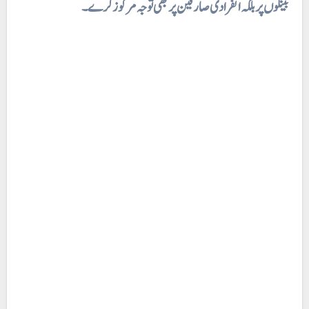
بینکوں پر بلکہ انفرادی صارفین پر بھی توجہ مرکوز کرے۔