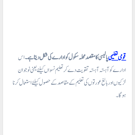
قومی تعلیمی
پالیسی کا مقصد محلہ سکول کو ادارے کی شکل دیتا ہے۔
اس
ادارے کو آہستہ آہستہ تقویت دے کر تعلیم نسواں کیلئے یعنی نوجوان
لڑکیوں اور بالغ عورتوں کی تعلیم کے مقاصد کے حصول کیلئے استعمال کرنا
ہو گا۔