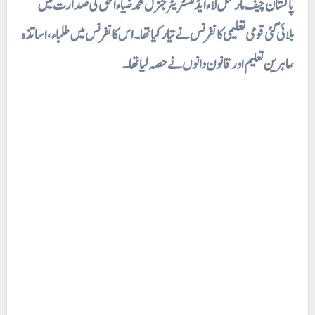
پاکستان چیف مارشل لاء ایڈمنسٹریٹر جنرل محمد ضیاء الحق کی صدارت میں
بلائی گئی قومی تعلیمی کانفرنس نے تیار کیا تھا۔ اس کا نفرنس میں طلباء، اساتذہ
، ماہرین تعلیم اور قانون دانوں نے حصہ لیا
تھا۔