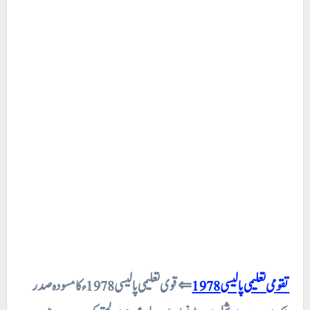
⇐قوی تعلیمی پالیسی 1978ء کا مسودہ صدر
1978
تقومی تعلیمی پالیسی