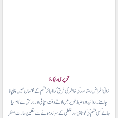
تحریری ریکارڈ
ذاتی اغراض و مقاصد کی خاطر کی فریق کو نا جائز قسم کے نقصان نہیں پہنچانا
چاہئے ۔ روائیداد وضبط تحریرمیں لاتے وقت سچائی اور درستی سے کام لیا
جائے کسی قسم کی کوتاہی اور غلطی کے سرزد ہونے سے سنگین حالات منظر