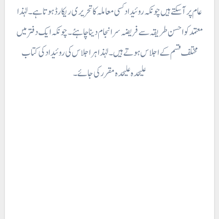
عام پر آسکتے ہیں چونکہ روئیداد کسی معاملہ کا تحریری ریکارڈ ہوتا ہے۔ لہٰذا
معتمد کو احسن طریقہ سے فریضہ سرانجام دینا چاہئے ۔ چونکہ ایک دفترمیں
مختلف قسم کے اجلاس ہوتے ہیں ۔ لہٰذا ہر اجلاس کی روئیداد کی کتاب
علیحدہ علیحدہ مقرر کی جائے۔