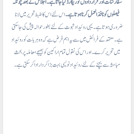
سفارشات اور قرار دادوں کو ریکارڈ کیا جاتا ہے ۔ اجلاس کے بعد چونکہ
فیصلوں کو نافذ العمل کرنا ہوتا ہے۔
اس لئے اس کا ضبط تحریر میں لانا
ضروری ہوتا ہے ۔ یہی روئیداد ثبوت کے لئے بطور حوالہ پیش کی جاسکتی
ہے ۔ معتمد کے فرائض میں سے یہ اہم فرض ہے کہ وہ ہر بات کو روئیداد
میں تحریر کرے۔ اور اس کی نقول تمام اراکین کو بھیجے معاملہ پر بحث
مباحثہ سے بچنے کے لئے روئیدادنویسی بہت بڑا کردار ادا کر سکتی ہے۔