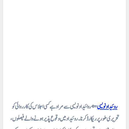
روئیدادنویسی
⇐ روائیداد نویسی سے مراد ہے کسی اجلاس کی کارروائی کو
تحریری طور پر ریکارڈ کرنا۔ روئیداد میں وقوع پذیر ہونے والے فیصلوں ،