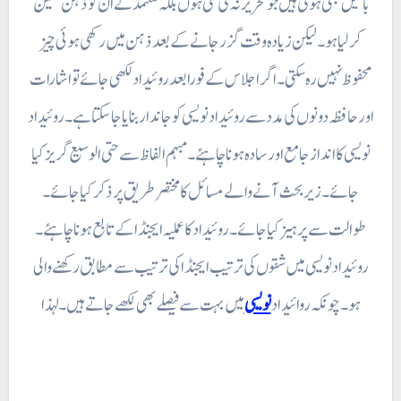
باتیں بھی ہوتی ہیں جو تحریر نہ کی گئی ہوں بلکہ معتمد نے ان کو ذہن نشین
کر لیا ہو۔ لیکن زیادہ وقت گزر جانے کے بعد ذہن میں رکھی ہوئی چیز
محفوظ نہیں رہ سکتی ۔ اگر اجلاس کے فورا بعد روئیداد لکھی جائے تو اشارات
اور حافظہ دونوں کی مدد سے روئیدادنویسی کو جاندار بنایا جا سکتا ہے۔روئیداد
نویسی کا انداز جامع اور سادہ ہونا چاہئے ۔ مبہم الفاظ سے حتی الوسیع گریز کیا
جائے ۔ زیر بحث آنے والے مسائل کا مختصر طریق پر ذکر کیا جائے ۔
طوالت سے پر ہیز کیا جائے۔ روئیداد کا عملیہ ایجنڈا کے تابع ہونا چاہئے ۔
روئیدادنویسی میں شقوں کی ترتیب ایجنڈا کی ترتیب سے مطابق رکھنے والی
ہو۔ چونکہ روا ئیداد
نویسی
میں بہت سے فیصلے بھی لکھے جاتے ہیں۔ لہذا