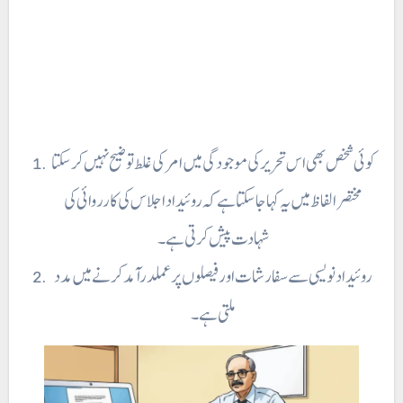
کوئی شخص بھی اس تحریر کی موجودگی میں امر کی غلط توضیح نہیں کر سکتا
مختصر الفاظ میں یہ کہا جاسکتا ہے کہ روئیداد اجلاس کی کارروائی کی
شہادت پیش کرتی ہے۔
روئیدادنویسی سے سفارشات اور فیصلوں پر عملدرآمد کرنے میں مدد
ملتی ہے۔