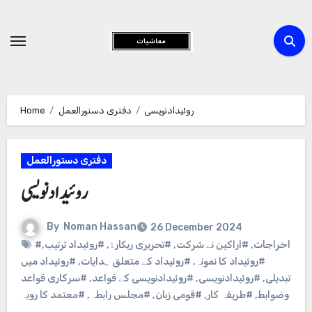
Skip
to
Content
روئیدادنویسی
دفتری دستورالعمل
Home
دفتری دستورالعمل
روئیدادنویسی
By
Noman Hassan
26 December 2024
#اخراجات
,
#اراکین نے شرکت
,
#تحریری ریکارڈ
,
#روئیداد ترتیب
,
#روئیداد کا نمونہ
,
#روئیداد کے متعلق ہدایات
,
#روئیداد میں
تبدیلی
,
#روئیدادنویسی
,
#روئیدادنویسی کے قواعد
,
#سرکاری قواعد
وضوابط
,
#طریقہ کار
,
#قومی زبان
,
#مجلس رابطہ
,
#معتمد کا رویہ