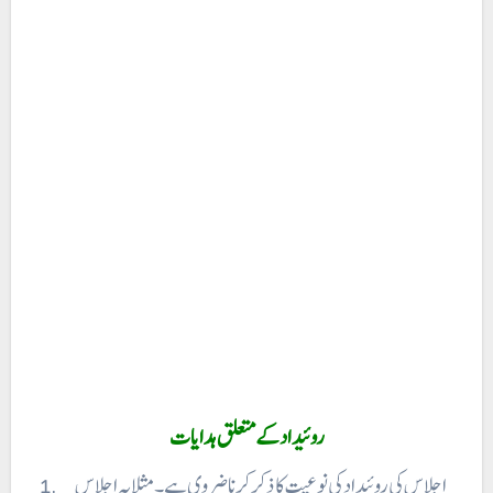
روئیداد کے متعلق ہدایات