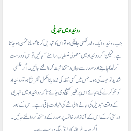
روئیداد میں تبدیلی
جب روئیداد ایک دفعہ لکھی جا چکی ہو تو اس کا تبدیل کرنا عموماً ناممکن ہو جاتا
ہے۔ لیکن اگر روئیداد میں معمولی غلطیاں سامنے آجائیں تو اس کو درست
کر لینا چاہئے اور صدر سے وہاں دستخط ثبت کروالئے جائیں۔ اگر غلطی
شدید نوعیت کی ہو۔ جس میں کسی نقطہ کی غلط یا نا مکمل تشریح ہو تو روئیداد
کو محو کرنے کی بجائے اس پر لکیر کھینچ دی جائے تا کہ روا ئیداد میں تبدیلی
کے وقت تبدیل کی جانے والی شے کی شہادت باقی رہے۔ اس کے بعد
درستی کر کے اس کے آغاز اور خاتمہ پر صدر کے دستخط کروالئے جائیں۔
اگر چہ یہ طریقہ کار اپنی جگہ درست ہے۔