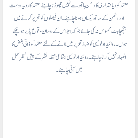
معتمد کو دیانتداری کا دامن ہاتھ سے نہیں چھوڑنا چاہئے معتمد کا رویہ دوست
اور دشمن کے ساتھ یکساں ہونا چاہئے ۔ ان فیصلوں کو تحریر کرنے میں
ہچکچاہٹ محسوس نہ کی جائے جو کہ اجلاس کے دوران وقوع پذیر ہو چکے
ہوں۔ روائیداد نویسی کو ضبط تحریر میں لانے کے لئے معتمد کو ذاتی بغض کا
اظہار نہیں کرنا چاہئے ۔ روئیداد نویسی اجتماعی نقطہ نظر کے پیش نظر عمل
میں آنی چاہئے ۔