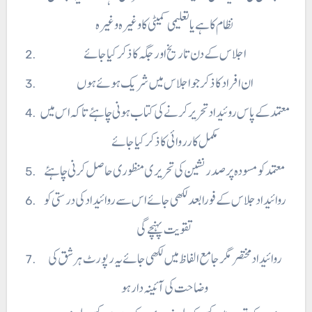
نظام کا ہے یا تعلیمی کمیٹی کا وغیرہ وغیرہ
اجلاس کے دن تاریخ اور جگہ کا ذکر کیا جائے
ان افراد کا ذکر جو اجلاس میں شریک ہوئے ہوں
مکمل کارروائی کا ذکر کیا جائے
معتمد کو مسودہ پر صدرنشین کی تحریری منظوری حاصل کرنی چاہئے
روائیداد جلاس کے فورا بعد لکھی جائے اس سے روا ئیداد کی درستی کو
تقویت پہنچے گی
روائیداد مختصر مگر جامع الفاظ میں لکھی جائے یہ رپورٹ ہر شق کی
وضاحت کی آئینہ دار ہو