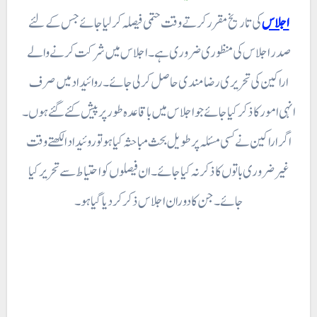
اجلاس
کی تاریخ مقرر کرتے وقت حتمی فیصلہ کر لیا جائے جس کے لئے
صدر اجلاس کی منظوری ضروری ہے۔ اجلاس میں شرکت کرنے والے
اراکین کی تحریری رضا مندی حاصل کر لی جائے۔ روائیداد میں صرف
انہی امور کا ذکر کیا جائے جو اجلاس میں با قاعدہ طور پر پیش کئے گئے ہوں۔
اگر اراکین نے کسی مسئلہ پر طویل بحث مباحثہ کیا ہو تو روئیداد ا لکھتے وقت
غیر ضروری باتوں کا ذکر نہ کیا جائے ۔ ان فیصلوں کو احتیاط سے تحریر کیا
جائے ۔ جن کا دوران اجلاس ذکر کر دیا گیا ہو۔