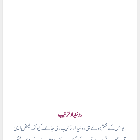
روئیداد ترتیب
اجلاس کے ختم ہوتے ہی روئیداد ترتیب دی جائے ۔ کیونکہ بعض ایسی