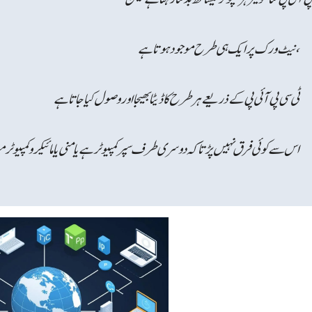
نیٹ ورک پر ایک ہی طرح موجود ہوتا ہے ،
ٹی سی پی آئی پی کے ذریعے ہر طرح کا ڈیٹا بھیجا اور وصول کیا جاتا ہے
اس سے کوئی فرق نہیں پڑتا کہ دوسری طرف سپر کمپیوٹر ہے یا منی یا مائیکرو کمپیوٹر