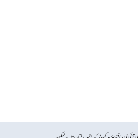
ی آئی پی سافٹویئر ہر کمپوٹر کیساتھ بدلتا رہتا ہےلیکن