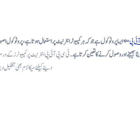
 آئی پی
⇐ ایسا پروٹو کول ہے جو کہ ہر کمپیوٹر انٹرنیٹ پر استعمال ہوتا ہے، پروٹوکول ا
ڈیٹا بھیجنے اور وصول کرنے کا تعین کرتا ہے
۔ ٹی سی پی آئی پی انٹرنیٹ پر کمپیوٹرز کے درمی
دینے کیلئے میکانزم بھی تشکیل دی