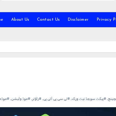
me
About Us
Contact Us
Disclaimer
Privacy P
چینج
,
#پیکٹ سوچڈ نیٹ ورک
,
#ٹی سی پی آئی پی
,
#راؤٹر
,
#موڈ ولیشن
,
#موڈم