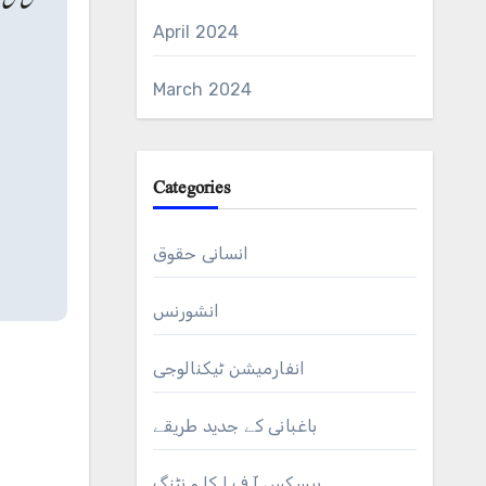
April 2024
March 2024
Categories
انسانی حقوق
انشورنس
انفارمیشن ٹیکنالوجی
باغبانی کے جدید طریقے
بیسکس آ ف ا کا و نٹنگ