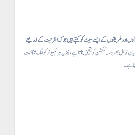
صولوں اور طریقوں کے ایسے سیٹ کو کہتے ہیں
جو کہ انٹرنیٹ کے ذریعے
ان قابل بھروسہ کنکشن کو یقینی بناتا ہے، نیز یہ ہر کمپیوٹر کو الگ شناخت
تا ہے۔