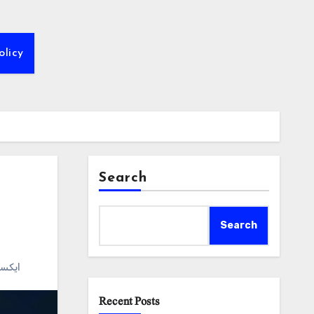
olicy
Search
Search
#ایکس
Recent Posts