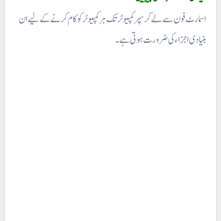
اسمارٹ فون سے لے کر سپر کمپیوٹر تک ہر کمپیوٹر کو کام کرنے کے لیے ان
بنیادی اجزاء کی ضرورت ہوتی ہے۔