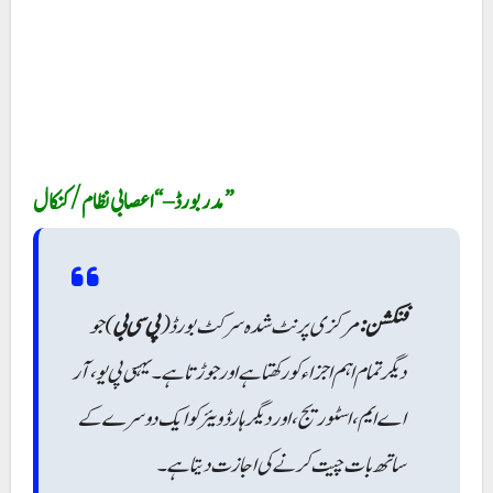
مدر بورڈ – “اعصابی نظام / کنکال”
فنکشن:
مرکزی پرنٹ شدہ سرکٹ بورڈ (
پی سی بی
) جو
دیگر تمام اہم اجزاء کو رکھتا ہے اور جوڑتا ہے۔ یہسی پی یو ، آر
اے ایم ، اسٹوریج، اور دیگر ہارڈ ویئر کو ایک دوسرے کے
ساتھ بات چیت کرنے کی اجازت دیتا ہے۔