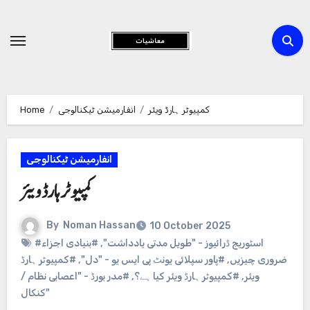
Skip
to
Content
کمپیوٹر ہارڈ ویئر
انفارمیشن ٹیکنالوجی
Home
انفارمیشن ٹیکنالوجی
کمپیوٹر ہارڈ ویئر
By
Noman Hassan
10 October 2025
#اسٹوریج ڈرائیوز - "طویل مدتی یادداشت"
,
#بنیادی اجزاء
ضروری چیزیں
,
#پاور سپلائی یونٹ پی ایس یو - "دل"
,
#کمپیوٹر ہارڈ
ویئر
,
#کمپیوٹر ہارڈ ویئر کیا ہے؟
,
#مدر بورڈ - "اعصابی نظام /
کنکال"