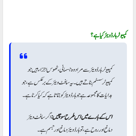
کمپیوٹر ہارڈ ویئر کیا ہے؟
کمپیوٹر ہارڈویئر سے مراد وہ جسمانی، ٹھوس اجزاء ہیں جو
کمپیوٹر سسٹم بناتے ہیں۔ یہ سافٹ ویئر کے برعکس ہے، جو
ہدایات کا مجموعہ ہے جو ہارڈ ویئر کو بتاتا ہے کہ کیا کرنا ہے۔
اس کے بارے میں اس طرح سوچیں:
اگر سافٹ ویئر
دماغ اور روح ہے، تو ہارڈ ویئر دماغ اور جسم ہے۔