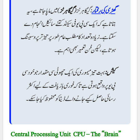
گھڑی کی رفتار
: گیگاہرٹز (
گیگا ہرٹز
) میں ماپا جاتا ہے، یہ
بتاتا ہے کہ ایک سی پی یو فی سیکنڈ کتنے سائیکل انجام دے
سکتا ہے۔ زیادہ تعداد کا مطلب عام طور پر تیز تر پروسیسنگ
ہوتا ہے، لیکن فن تعمیر بھی اہم ہے۔
کیش:
بہت تیز میموری کی ایک چھوٹی سی مقدار جو خود سی
پی یو پر واقع ہوتی ہے تاکہ فوری بازیافت کے لیے اکثر
رسائی حاصل کیے جانے والے ڈیٹا کو محفوظ کیا جا سکے۔
Central Processing Unit CPU – The “Brain”