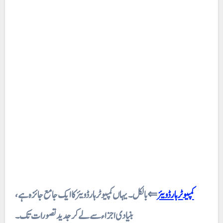
کمپیوٹر ہارڈویئر
⇐ بالکل۔ یہاں کمپیوٹر ہارڈویئر کا ایک جامع جائزہ ہے،
بنیادی اجزاء سے لے کر جدید تصورات تک۔