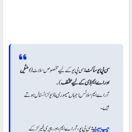
سی پی یو ساکٹ:
سی پی یو کے لیے مخصوص سلاٹ (
انٹیل
اور اے ایم ڈی کے لیے مختلف
)۔
آر اے ایم سلاٹس: جہاں میموری ماڈیولز انسٹال ہوتے
ہیں۔
چپ سیٹ
:
سی پی یو ، آر اے ایم ، اور پیری فیرلز کے