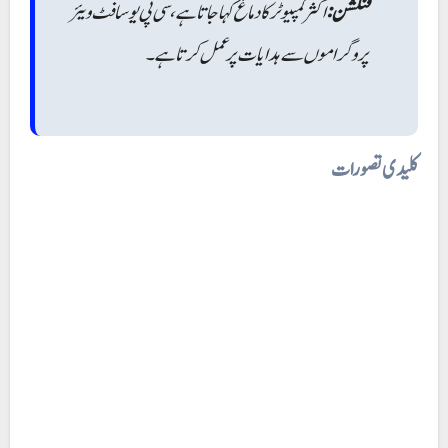
فنکشن:
اکثر کمپیوٹر کا دماغ کہا جاتا ہے، سی پی یو سافٹ ویئر
پروگراموں سے ہدایات پر عمل کرتا ہے۔
کلیدی تصورات