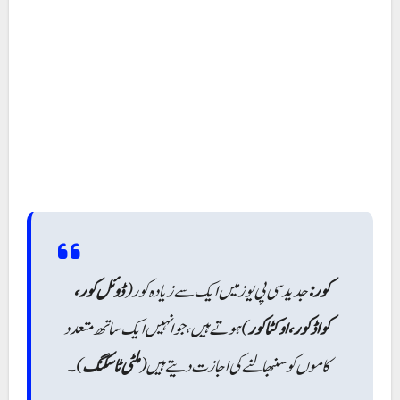
کور:
جدیدسی پی یوز میں ایک سے زیادہ کور (
ڈوئل کور،
کواڈ کور، اوکٹا کور
) ہوتے ہیں، جو انہیں ایک ساتھ متعدد
کاموں کو سنبھالنے کی اجازت دیتے ہیں (
ملٹی ٹاسکنگ
)۔