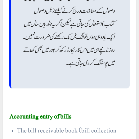
وصول کے معاملات درج کرنے کیلئے ( بل وصول
کتاب)استعمال کی جاتی ہے لیکن اگر یہ ہنڈیاں سال میں
ایک یا دوہی ہوں تو الگ بل بک رکھنے کی ضرورت نہیں۔
روز نامچے ہی میں اس کا ریکارڈ رکھ کر بعد میں بھی کھاتے
میں پوسٹنگ کر دی جاتی ہے۔
Accounting entry of bills
The bill receivable book (bill collection