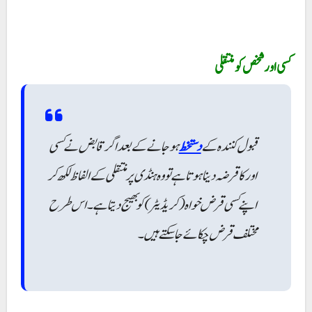
کسی اور شخص کو منتقلی
قبول کنندہ کے
دستخط
ہو جانے کے بعد اگر قابض نے کسی
اور کا قرضہ دینا ہوتا ہے تو وہ ہنڈی پر منتقلی کے الفاظ لکھ کر
اپنے کسی قرض خواہ(کریڈیٹر) کو بھیج دیتا ہے۔ اس طرح
مختلف قرض چکائے جاسکتے ہیں۔