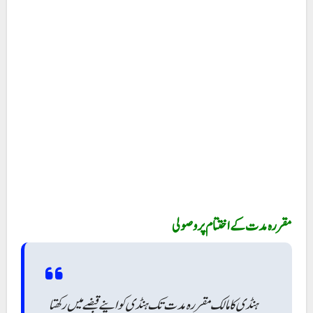
مقررہ مدت کے اختتام پر وصولی
ہنڈی کا مالک مقررہ مدت تک ہنڈی کو اپنے قبضے میں رکھتا