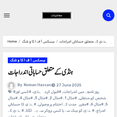
Skip
to
Content
ہنڈی کے متعلق حساباتی اندراجات
بیسکس آ ف ا کا و نٹنگ
Home
بیسکس آ ف ا کا و نٹنگ
ہنڈی کے متعلق حساباتی اندراجات
By
Noman Hassan
27 June 2025
#روز نامچے میں اندراجات
,
#قبول کردہ ہنڈی
,
#کسی اور
شخص کو منتقلی
,
#مثال 1
,
#مثال 2
,
#مثال 3
,
#مثال 4
,
#مثال
5
,
#مثال 6
,
#مقررہ مدت کے اختتام پر وصولی
,
#ہنڈی کا حساباتی
اندراج
,
#ہنڈی کو بینک سے یا کسی بروکر سے بٹہ لگانا
,
#ہنڈی کے
متعلق حساباتی اندراجات