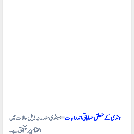
ہنڈی کے متعلق حساباتی اندراجات
⇐ ہنڈی مندرجہ ذیل حالات میں
اختتام پر پہنچتی ہے۔