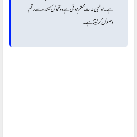
ہے۔ جونہی مدت ختم ہوتی ہے وہ قبول کنندہ سے رقم
وصول کر لیتا ہے۔